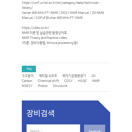
https://ucrf.unist.ac.kr/en/category/data/technical-
library/
Varian 600 MHz FT-NMR / DOSY NMR Manual / 2D NMR
Manual / SOP of Bruker 400 MHz FT-NMR
https://ubts.co.kr/
NMR 이론 및 실습관련 동영상자료
NMR Theory and Practice video
(이론, 장비사용법, Mnova processing 등)
TAG
구조분석
캐미컬 쉬프트
핵자기공명분광기
2D
Carbon
Chemical shift
COSY
HSQC
NMR
NOESY
Proton
Structure
장비검색
S