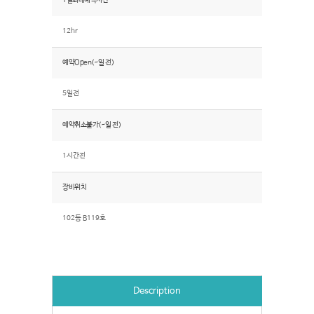
1일최대예약시간
12hr
예약Open(~일 전)
5일전
예약취소불가(~일 전)
1시간전
장비위치
102동 B119호
Description