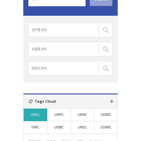
e
a
r
c
장
h
비
f
명
o
검
모
r
색
델
:
:
명
검
담
색
당
:
자
검
색
:
Tags Cloud
UMCL
UNFC
UEAC
UDMC
IVRC
UOBC
URSL
USRRL