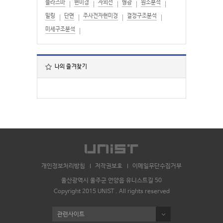
플라즈마
현미경
자외선
형광
원소분석
밀링
단면
주사전자현미경
결정구조분석
미세구조분석
나의 즐겨찾기
개인정보처리방침
저작권보호
이메일무단수집거부
울산광역시 울주군 언양읍 유니스트길 50
Copyright 2015 UNIST . All rights reserved
관련사이트