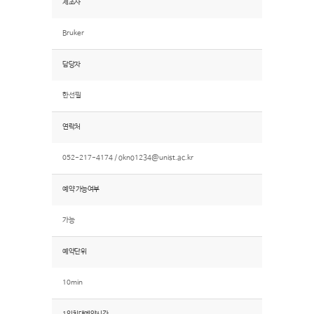
제조사
Bruker
담당자
한선필
연락처
052-217-4174 /
okno1234@unist.ac.kr
예약 가능여부
가능
예약단위
10min