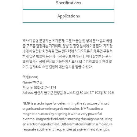
Specifications
Applications
핵자기 공명 분광기는 유기분자, 고분자 물질 및 생체 분자 등의 화합
물 구조를 결정하는 기기이며, 정성 및 정량 분석에 이용된다. 자기장
내에서 일정한 회전축을 갖는 원자핵에 라디오파를 가해주면 무질서
하게 있던 핵들이 높은 에너지 준위로 여기된다. 이때 발생하는 원자
핵의 핵자기 공명 현상을 이용하여 시료 내 핵 주위의 화학적 환경 및
이웃 원자와의 스핀 결합에 대한 정보를 얻을 수 있다.
택배(Mail)
Name: 한선필
Phone: 052-217-4174
Adress: 울산시 울주군 언양읍 유니스트길 50 UNIST 102동 B119호
NMR is a technique for determining the structure of most
organic and some inorganic molecules. NMR studies a
magnetic nucleus by aligning it with a very powerful
external magnetic field and disturbing this alignment using
an electromagnetic field. Different atoms within a molecule
resonate at different frequencies at a given field strength.