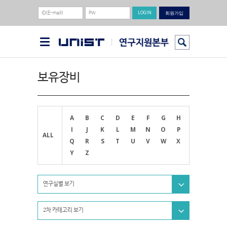
회원가입
보유장비
A
B
C
D
E
F
G
H
I
J
K
L
M
N
O
P
ALL
Q
R
S
T
U
V
W
X
Y
Z
연구실별 보기
2차 카테고리 보기