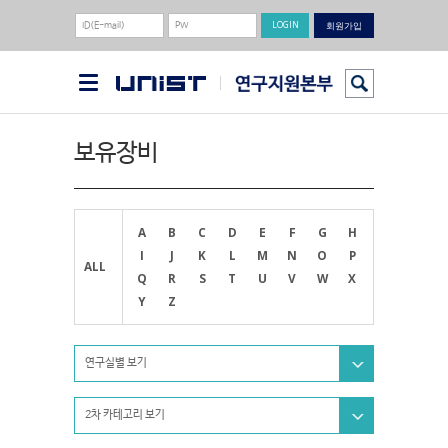
회원가입
보유장비
A
B
C
D
E
F
G
H
I
J
K
L
M
N
O
P
ALL
Q
R
S
T
U
V
W
X
Y
Z
연구실별 보기
2차 카테고리 보기