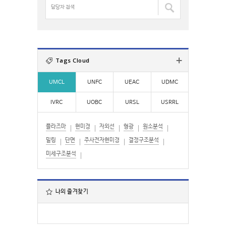
검
담
색
당
:
자
검
색
:
Tags Cloud
UMCL
UNFC
UEAC
UDMC
IVRC
UOBC
URSL
USRRL
플라즈마
현미경
자외선
형광
원소분석
밀링
단면
주사전자현미경
결정구조분석
미세구조분석
나의 즐겨찾기