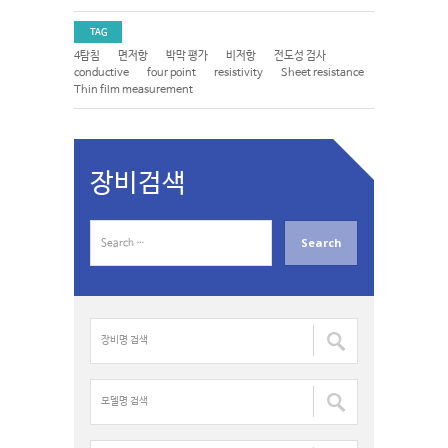
TAG
4탐침
면저항
박막 평가
비저항
전도성 검사
conductive
four point
resistivity
Sheet resistance
Thin film measurement
장비검색
S
e
a
r
c
장
h
비
f
명
o
검
모
r
색
델
:
:
명