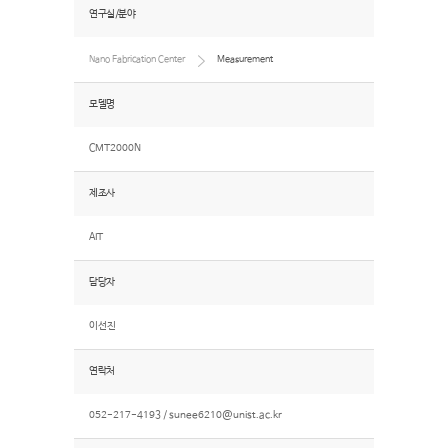
연구실/분야
Nano Fabrication Center
Measurement
모델명
CMT2000N
제조사
AIT
담당자
이선진
연락처
052-217-4193 /
sunee6210@unist.ac.kr