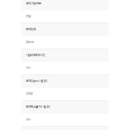
예약 가능여부
가능
예약단위
30min
1일최대예약시간
1hr
예약Open(~일 전)
2주전
예약취소불가(~일 전)
2hr