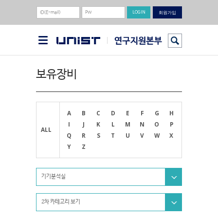
회원가입
보유장비
A
B
C
D
E
F
G
H
I
J
K
L
M
N
O
P
ALL
Q
R
S
T
U
V
W
X
Y
Z
기기분석실
2차 카테고리 보기