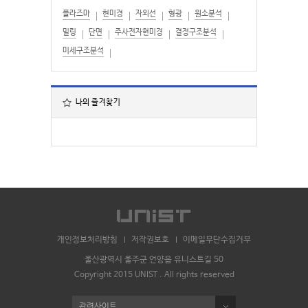
플라즈마
현미경
자외선
형광
원소분석
밀링
단면
주사전자현미경
결정구조분석
미세구조분석
나의 즐겨찾기
개인정보처리방침
저작권보호
이메일무단수집거부
울산광역시 울주군 언양읍 유니스트길 50
Copyright 2015 UNIST . All rights reserved
관련사이트