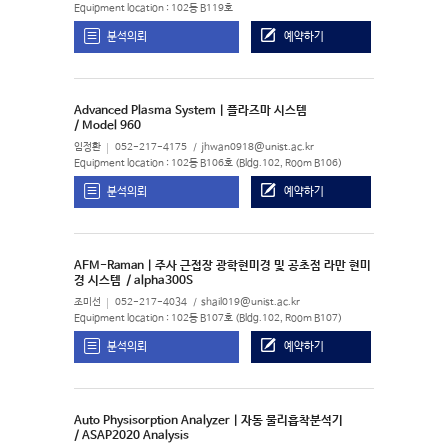
Equipment location : 102동 B119호
분석의뢰
예약하기
Advanced Plasma System | 플라즈마 시스템
/ Model 960
임정환
052-217-4175
jhwan0918@unist.ac.kr
Equipment location : 102동 B106호 (Bldg.102, Room B106)
분석의뢰
예약하기
AFM-Raman | 주사 근접장 광학현미경 및 공초점 라만 현미
경 시스템
/ alpha300S
조미선
052-217-4034
shail019@unist.ac.kr
Equipment location : 102동 B107호 (Bldg.102, Room B107)
분석의뢰
예약하기
Auto Physisorption Analyzer | 자동 물리흡착분석기
/ ASAP2020 Analysis