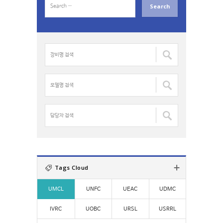
e
a
r
c
장
h
비
f
명
o
검
모
r
색
델
:
:
명
검
담
색
당
:
자
검
색
:
Tags Cloud
UMCL
UNFC
UEAC
UDMC
IVRC
UOBC
URSL
USRRL