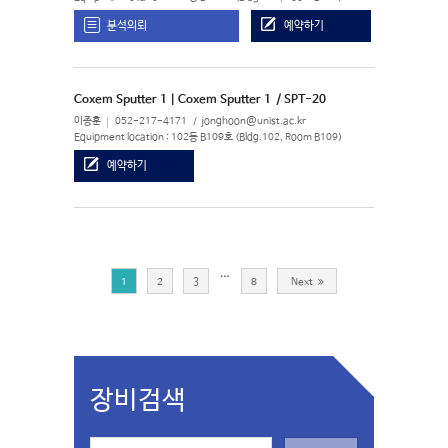
분석의뢰
예약하기
Coxem Sputter 1 | Coxem Sputter 1
/ SPT-20
이종훈
052-217-4171
jonghoon@unist.ac.kr
Equipment location : 102동 B109호 (Bldg.102, Room B109)
예약하기
…
1
2
3
8
Next
장비검색
S