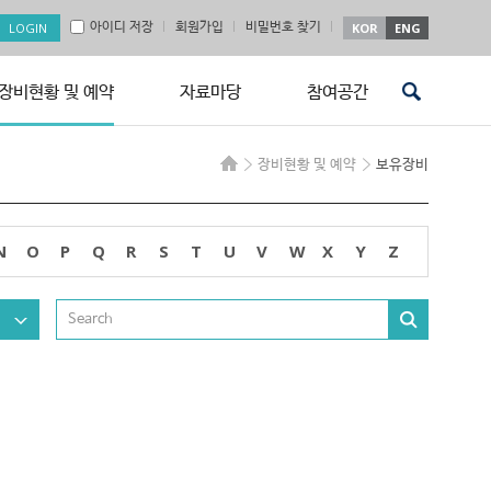
아이디 저장
회원가입
비밀번호 찾기
KOR
ENG
장비현황 및 예약
자료마당
참여공간
장비현황 및 예약
보유장비
N
O
P
Q
R
S
T
U
V
W
X
Y
Z