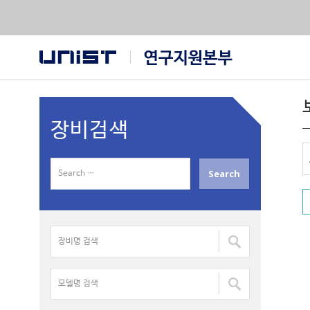
장비검색
S
e
a
r
장
c
비
h
명
f
모
검
o
델
색
r