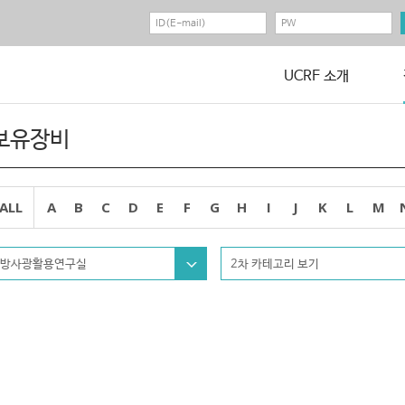
UCRF 소개
보유장비
ALL
A
B
C
D
E
F
G
H
I
J
K
L
M
방사광활용연구실
2차 카테고리 보기