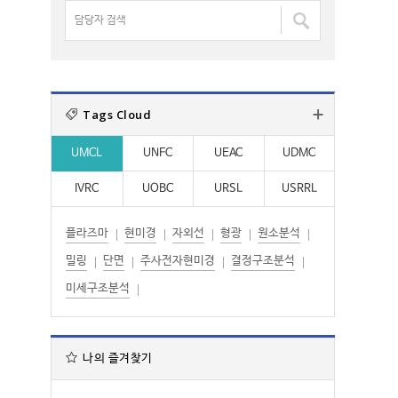
명
담
:
:
검
당
색
자
:
검
색
Tags Cloud
:
UMCL
UNFC
UEAC
UDMC
IVRC
UOBC
URSL
USRRL
플라즈마
현미경
자외선
형광
원소분석
밀링
단면
주사전자현미경
결정구조분석
미세구조분석
나의 즐겨찾기