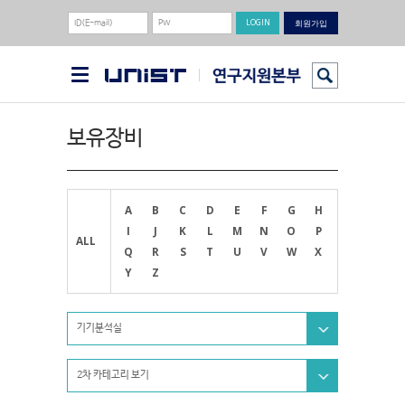
회원가입
보유장비
A
B
C
D
E
F
G
H
I
J
K
L
M
N
O
P
ALL
Q
R
S
T
U
V
W
X
Y
Z
기기분석실
2차 카테고리 보기