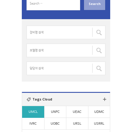
e
a
r
c
장
h
비
f
명
o
검
모
r
색
델
:
:
명
검
담
색
당
:
자
검
색
:
Tags Cloud
UMCL
UNFC
UEAC
UDMC
IVRC
UOBC
URSL
USRRL