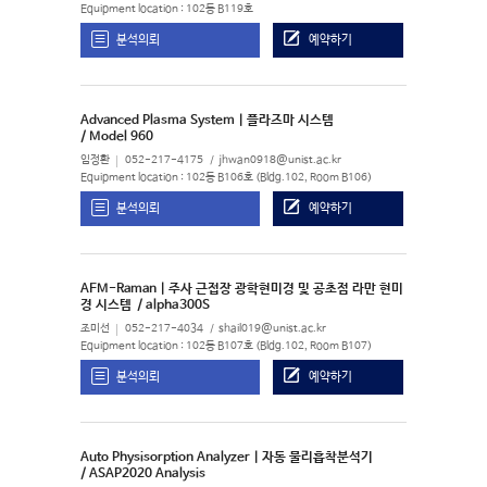
Equipment location : 102동 B119호
분석의뢰
예약하기
Advanced Plasma System | 플라즈마 시스템
/ Model 960
임정환
052-217-4175
jhwan0918@unist.ac.kr
Equipment location : 102동 B106호 (Bldg.102, Room B106)
분석의뢰
예약하기
AFM-Raman | 주사 근접장 광학현미경 및 공초점 라만 현미
경 시스템
/ alpha300S
조미선
052-217-4034
shail019@unist.ac.kr
Equipment location : 102동 B107호 (Bldg.102, Room B107)
분석의뢰
예약하기
Auto Physisorption Analyzer | 자동 물리흡착분석기
/ ASAP2020 Analysis