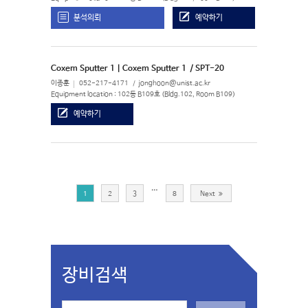
분석의뢰
예약하기
Coxem Sputter 1 | Coxem Sputter 1
/ SPT-20
이종훈
052-217-4171
jonghoon@unist.ac.kr
Equipment location : 102동 B109호 (Bldg.102, Room B109)
예약하기
…
1
2
3
8
Next
장비검색
S