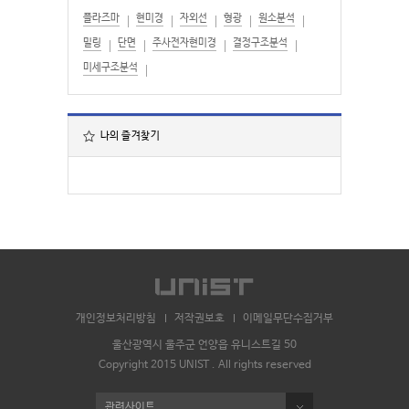
플라즈마
현미경
자외선
형광
원소분석
밀링
단면
주사전자현미경
결정구조분석
미세구조분석
나의 즐겨찾기
개인정보처리방침
저작권보호
이메일무단수집거부
울산광역시 울주군 언양읍 유니스트길 50
Copyright 2015 UNIST . All rights reserved
관련사이트