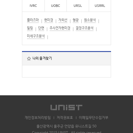
IVRC
UOBC
URSL
USRRL
플라즈마
현미경
자외선
형광
원소분석
밀링
단면
주사전자현미경
결정구조분석
미세구조분석
나의 즐겨찾기
개인정보처리방침
저작권보호
이메일무단수집거부
울산광역시 울주군 언양읍 유니스트길 50
Copyright 2015 UNIST . All rights reserved