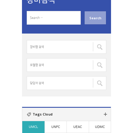
장비검색
S
e
a
r
c
장
h
비
f
명
o
검
모
r
색
델
:
:
명
검
담
색
당
:
자
검
색
:
Tags Cloud
UMCL
UNFC
UEAC
UDMC