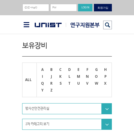
회원가입
보유장비
A
B
C
D
E
F
G
H
I
J
K
L
M
N
O
P
ALL
Q
R
S
T
U
V
W
X
Y
Z
방사선안전관리실
2차 카테고리 보기