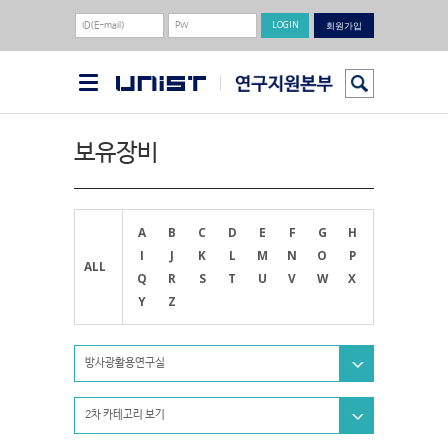
회원가입
보유장비
A
B
C
D
E
F
G
H
I
J
K
L
M
N
O
P
ALL
Q
R
S
T
U
V
W
X
Y
Z
방사광활용연구실
2차 카테고리 보기