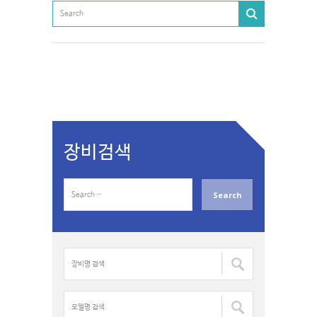
장비검색
S
e
a
r
c
장
h
비
f
명
o
검
모
r
색
델
: