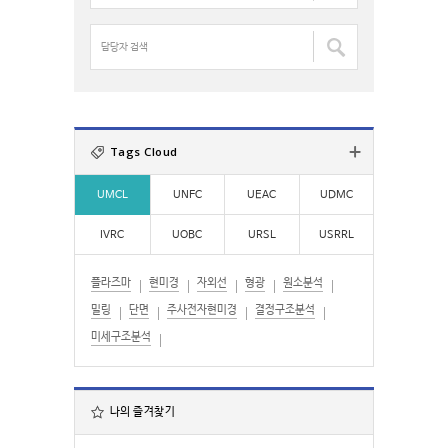
:
명
검
담
색
당
:
자
검
색
:
Tags Cloud
UMCL
UNFC
UEAC
UDMC
IVRC
UOBC
URSL
USRRL
플라즈마
현미경
자외선
형광
원소분석
밀링
단면
주사전자현미경
결정구조분석
미세구조분석
나의 즐겨찾기