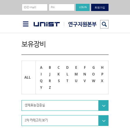
회원가입
보유장비
A
B
C
D
E
F
G
H
I
J
K
L
M
N
O
P
ALL
Q
R
S
T
U
V
W
X
Y
Z
생체효능검증실
2차 카테고리 보기