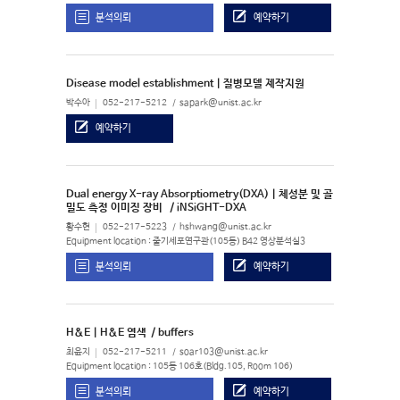
분석의뢰
예약하기
Disease model establishment | 질병모델 제작지원
박수아
052-217-5212
sapark@unist.ac.kr
예약하기
Dual energy X-ray Absorptiometry(DXA) | 체성분 및 골
밀도 측정 이미징 장비
/ iNSiGHT-DXA
황수현
052-217-5223
hshwang@unist.ac.kr
Equipment location : 줄기세포연구관(105동) B42 영상분석실3
분석의뢰
예약하기
H&E | H&E 염색
/ buffers
최윤지
052-217-5211
soar103@unist.ac.kr
Equipment location : 105동 106호(Bldg.105, Room 106)
분석의뢰
예약하기