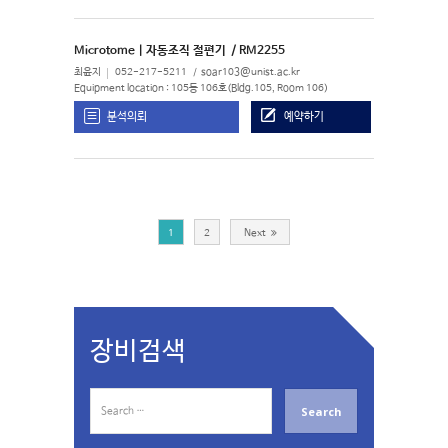
Microtome | 자동조직 절편기
/ RM2255
최윤지
052-217-5211
soar103@unist.ac.kr
Equipment location : 105동 106호(Bldg.105, Room 106)
분석의뢰
예약하기
1
2
Next
장비검색
S
e
a