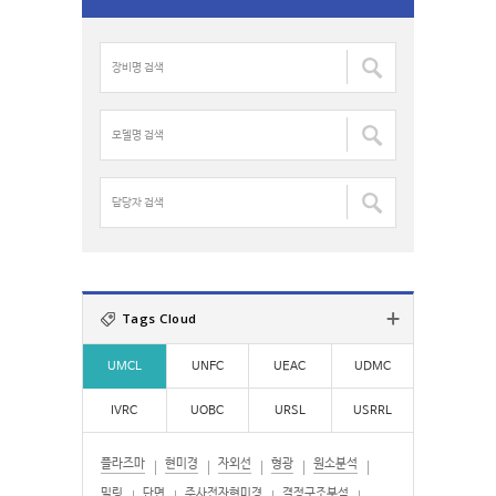
r
c
장
h
비
f
명
o
검
모
r
색
델
:
:
명
검
담
색
당
:
자
검
색
:
Tags Cloud
UMCL
UNFC
UEAC
UDMC
IVRC
UOBC
URSL
USRRL
플라즈마
현미경
자외선
형광
원소분석
밀링
단면
주사전자현미경
결정구조분석