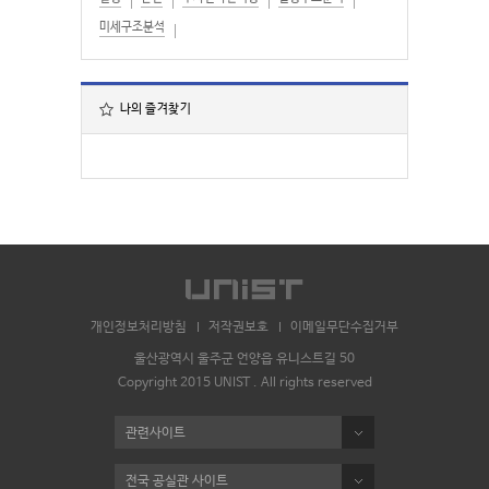
미세구조분석
나의 즐겨찾기
개인정보처리방침
저작권보호
이메일무단수집거부
울산광역시 울주군 언양읍 유니스트길 50
Copyright 2015 UNIST . All rights reserved
관련사이트
전국 공실관 사이트