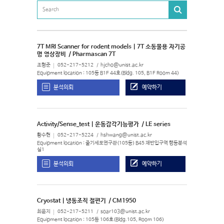
7T MRI Scanner for rodent models | 7T 소동물용 자기공
명 영상장비
/ Pharmascan 7T
조형준
052-217-5212
hjcho@unist.ac.kr
Equipment location : 105동 B1F 44호(Bldg. 105, B1F Room 44)
분석의뢰
예약하기
Activity/Sense_test | 운동감각기능평가
/ LE series
황수현
052-217-5224
hshwang@unist.ac.kr
Equipment location : 줄기세포연구관(105동) B45 재반입구역 행동분석
실1
분석의뢰
예약하기
Cryostat | 냉동조직 절편기
/ CM1950
최윤지
052-217-5211
soar103@unist.ac.kr
Equipment location : 105동 106호(Bldg.105, Room 106)