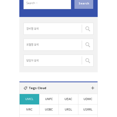
e
a
r
c
장
h
비
f
명
o
검
모
r
색
델
:
:
명
검
담
색
당
:
자
검
색
:
Tags Cloud
UMCL
UNFC
UEAC
UDMC
IVRC
UOBC
URSL
USRRL