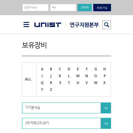
회원가입
보유장비
A
B
C
D
E
F
G
H
I
J
K
L
M
N
O
P
ALL
Q
R
S
T
U
V
W
X
Y
Z
기기분석실
2차 카테고리 보기