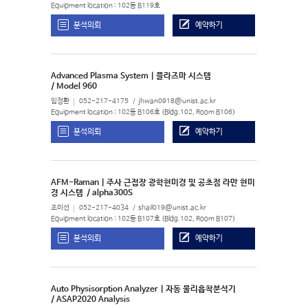
Equipment location : 102동 B119호
분석의뢰
예약하기
Advanced Plasma System | 플라즈마 시스템
/ Model 960
임정환
052-217-4175
jhwan0918@unist.ac.kr
Equipment location : 102동 B106호 (Bldg.102, Room B106)
분석의뢰
예약하기
AFM-Raman | 주사 근접장 광학현미경 및 공초점 라만 현미
경 시스템
/ alpha300S
조미선
052-217-4034
shail019@unist.ac.kr
Equipment location : 102동 B107호 (Bldg.102, Room B107)
분석의뢰
예약하기
Auto Physisorption Analyzer | 자동 물리흡착분석기
/ ASAP2020 Analysis