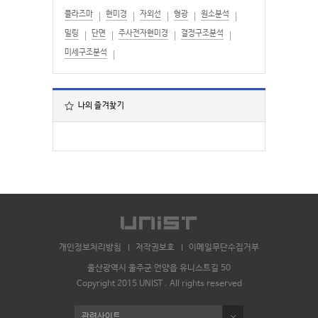
플라즈마
현미경
자외선
형광
원소분석
밀링
단면
주사전자현미경
결정구조분석
미세구조분석
나의 즐겨찾기
개인정보처리방침
저작권보호
이메일무단수집거부
울산광역시 울주군 언양읍 유니스트길 50
Copyright 2015 UNIST . All rights reserved
관련사이트