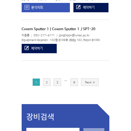
분석의뢰
예약하기
Coxem Sputter 1 | Coxem Sputter 1
/ SPT-20
이종훈
052-217-4171
jonghoon@unist.ac.kr
Equipment location : 102동 B109호 (Bldg.102, Room B109)
예약하기
…
1
2
3
8
Next
장비검색
S