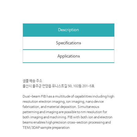
Description
Specifications
Applications
샘플 배송 주소
울산시 울주군 언양읍 유니스트길 50, 102동 201-5호
Dual-beam FIB has a multitude of capabilities including high
resolution electron imaging, ion imaging, nano device
fabrication, and material deposition. Simultaneous
patterning and imaging are possible to nm resolution for
both imaging and machining. FIB with both ion and electron
beams enables highprecision cross-section processing and
TEM/3DAP sample preparation