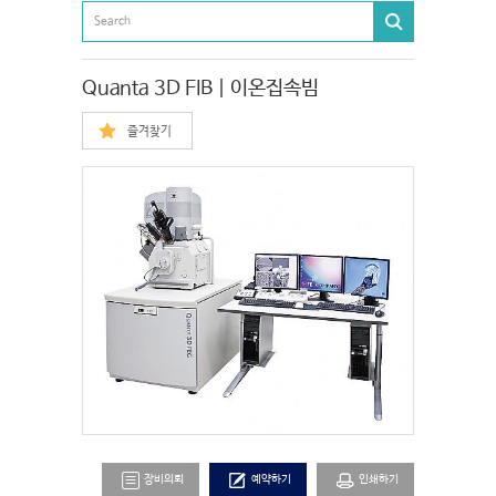
Quanta 3D FIB | 이온집속빔
즐겨찾기
장비의뢰
예약하기
인쇄하기