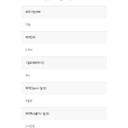
예약 가능여부
가능
예약단위
0.5hr
1일최대예약시간
4hr
예약Open(~일 전)
5일전
예약취소불가(~일 전)
2시간전