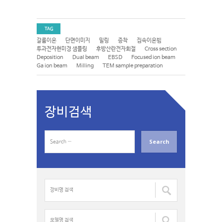
TAG
갈륨이온
단면이미지
밀링
증착
집속이온빔
투과전자현미경 샘플링
후방산란전자회절
Cross section
Deposition
Dual beam
EBSD
Focused ion beam
Ga ion beam
Milling
TEM sample preparation
장비검색
S
e
a
r
c
장
h
비
f
명
o
검
모
r