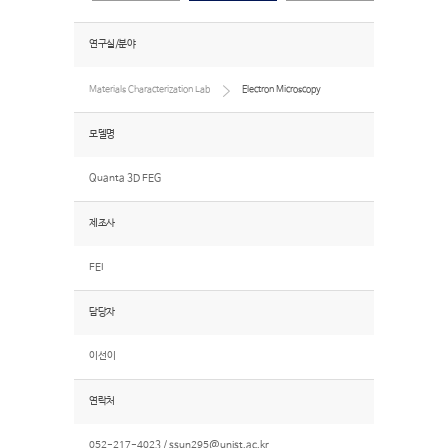
연구실/분야
Materials Characterization Lab
Electron Microscopy
모델명
Quanta 3D FEG
제조사
FEI
담당자
이선이
연락처
052-217-4023 /
ssun295@unist.ac.kr