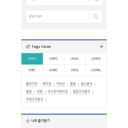
색
델
:
:
명
검
담
색
당
:
자
검
색
:
Tags Cloud
UMCL
UNFC
UEAC
UDMC
IVRC
UOBC
URSL
USRRL
플라즈마
현미경
자외선
형광
원소분석
밀링
단면
주사전자현미경
결정구조분석
미세구조분석
나의 즐겨찾기