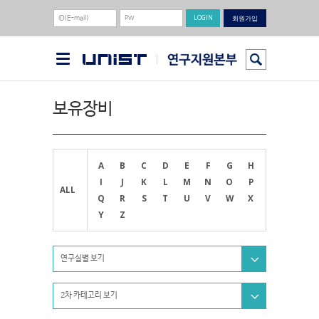
회원가입
보유장비
A
B
C
D
E
F
G
H
I
J
K
L
M
N
O
P
ALL
Q
R
S
T
U
V
W
X
Y
Z
연구실별 보기
2차 카테고리 보기