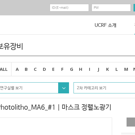
UCRF 소개
보유장비
ALL
A
B
C
D
E
F
G
H
I
J
K
L
M
연구실별 보기
2차 카테고리 보기
Photolitho_MA6_#1 | 마스크 정렬노광기