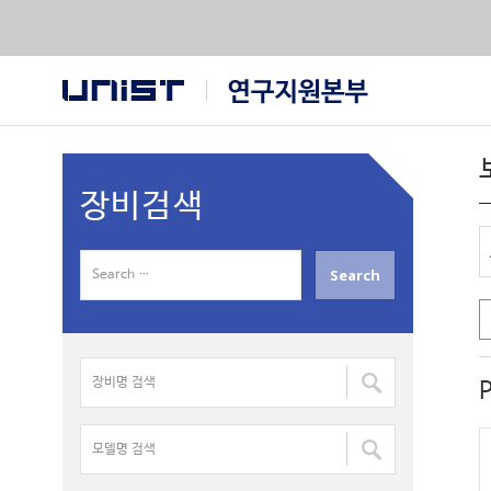
장비검색
S
e
a
r
장
c
비
h
명
f
모
검
o
델
색
r