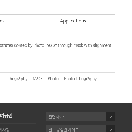
ons
Applications
trates coated by Photo-resist through mask with alignment
토
lithography
Mask
Photo
Photo lithography
여공간
관련사이트
지사항
전국 공실관 사이트