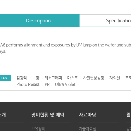
Description
Specificati
A6 performs alignment and exposures by UV lamp on the wafer and subs
eys.
감광막
노광
리소그래피
마스크
사진현상공정
자외선
포
TAG
Photo Resist
PR
Ultra Violet
소개
장비현황 및 예약
자료마당
참
보유장비
기술자료실
공