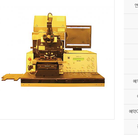
연
예
예약O