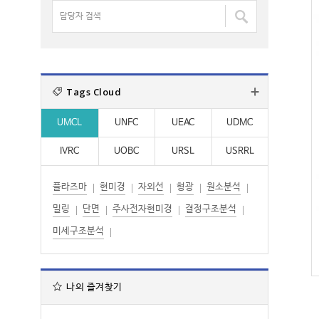
명
담
:
:
검
당
색
자
:
검
색
Tags Cloud
:
UMCL
UNFC
UEAC
UDMC
IVRC
UOBC
URSL
USRRL
플라즈마
현미경
자외선
형광
원소분석
밀링
단면
주사전자현미경
결정구조분석
미세구조분석
나의 즐겨찾기