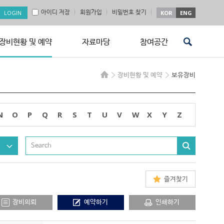
아이디 저장
회원가입
비밀번호 찾기
KOR
ENG
장비현황 및 예약
자료마당
참여공간
장비현황 및 예약
보유장비
N
O
P
Q
R
S
T
U
V
W
X
Y
Z
즐겨찾기
장비의뢰
예약하기
인쇄하기