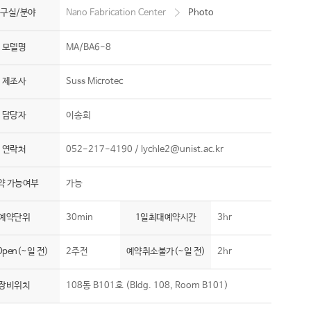
구실/분야
Nano Fabrication Center
Photo
모델명
MA/BA6-8
제조사
Suss Microtec
담당자
이송희
연락처
052-217-4190 /
lychle2@unist.ac.kr
약 가능여부
가능
예약단위
30min
1일최대예약시간
3hr
pen(~일 전)
2주전
예약취소불가(~일 전)
2hr
장비위치
108동 B101호 (Bldg. 108, Room B101)