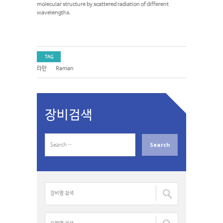
molecular structure by scattered radiation of different
wavelengths.
TAG
라만
Raman
장비검색
S
e
a
r
c
장
h
비
f
명
o
검
모
r