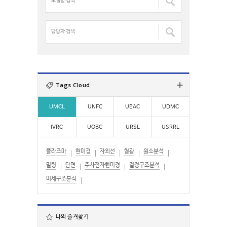
색
델
:
:
명
검
담
색
당
:
자
검
색
:
Tags Cloud
UMCL
UNFC
UEAC
UDMC
IVRC
UOBC
URSL
USRRL
플라즈마
현미경
자외선
형광
원소분석
밀링
단면
주사전자현미경
결정구조분석
미세구조분석
나의 즐겨찾기