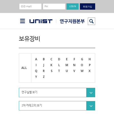
회원가입
보유장비
A
B
C
D
E
F
G
H
I
J
K
L
M
N
O
P
ALL
Q
R
S
T
U
V
W
X
Y
Z
연구실별 보기
2차 카테고리 보기