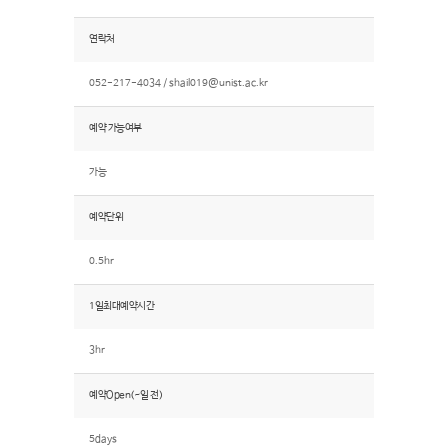
연락처
052-217-4034 /
shail019@unist.ac.kr
예약 가능여부
가능
예약단위
0.5hr
1일최대예약시간
3hr
예약Open(~일 전)
5days