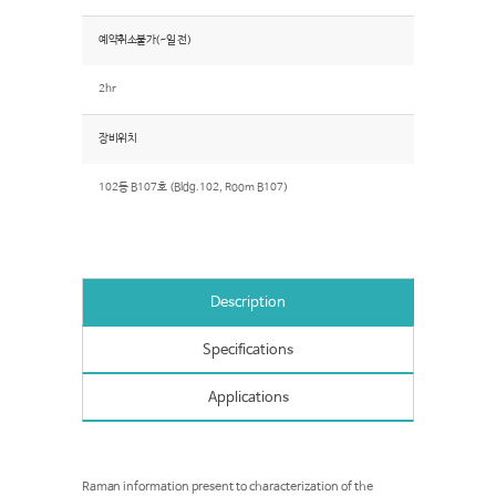
예약취소불가(~일 전)
2hr
장비위치
102동 B107호 (Bldg.102, Room B107)
Description
Specifications
Applications
Raman information present to characterization of the