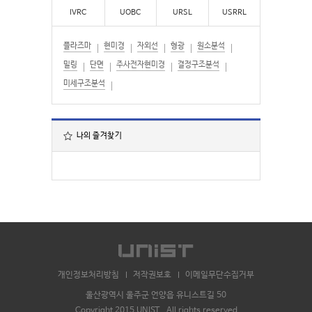
IVRC
UOBC
URSL
USRRL
플라즈마
현미경
자외선
형광
원소분석
밀링
단면
주사전자현미경
결정구조분석
미세구조분석
나의 즐겨찾기
개인정보처리방침
저작권보호
이메일무단수집거부
울산광역시 울주군 언양읍 유니스트길 50
Copyright 2015 UNIST . All rights reserved