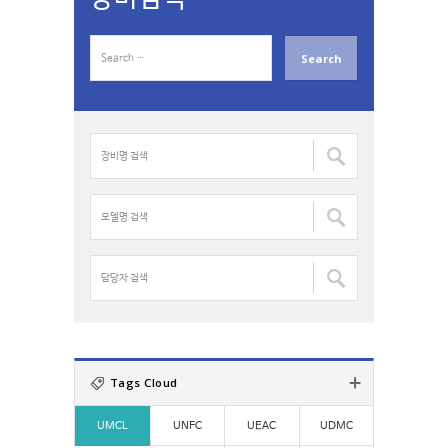
S
e
a
r
c
장
h
비
f
명
o
검
모
r
색
델
:
:
명
검
담
색
당
:
자
검
색
:
Tags Cloud
UMCL
UNFC
UEAC
UDMC