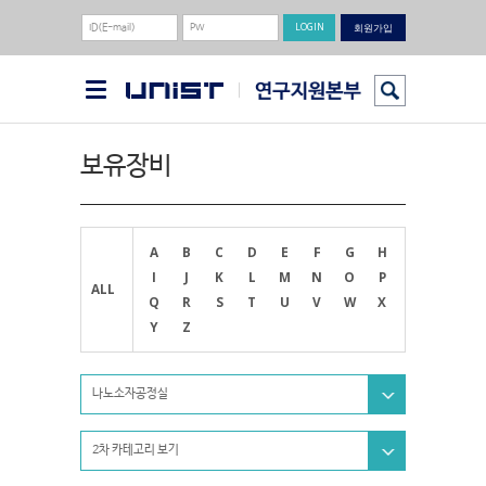
회원가입
보유장비
A
B
C
D
E
F
G
H
I
J
K
L
M
N
O
P
ALL
Q
R
S
T
U
V
W
X
Y
Z
나노소자공정실
2차 카테고리 보기