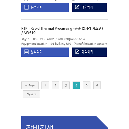
분석의뢰
예약하기
RTP | Rapid Thermal Processing (급속 열처리 시스템)
/ AW610
김강오
052-217-4182
ko8809@unist.ac.kr
Equipment location : 108 building B101 (Nanofabrication center)
분석의뢰
예약하기
Prev
1
2
3
4
5
6
Next
장비검색