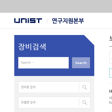
장비검색
S
e
a
r
장
c
비
h
H
명
f
모
검
E
o
델
색
r