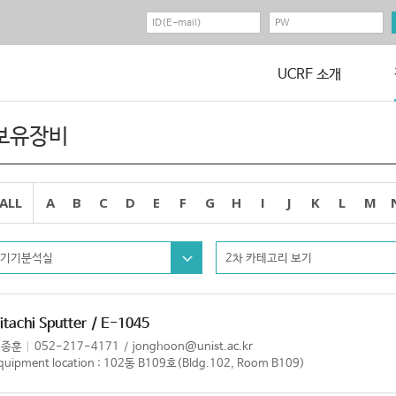
UCRF 소개
보유장비
ALL
A
B
C
D
E
F
G
H
I
J
K
L
M
기기분석실
2차 카테고리 보기
itachi Sputter
/ E-1045
이종훈
052-217-4171
jonghoon@unist.ac.kr
quipment location : 102동 B109호(Bldg.102, Room B109)