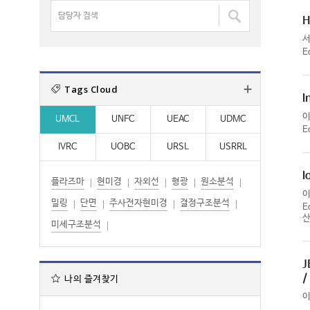
명
담
:
:
검
당
색
자
:
E
검
색
Tags Cloud
:
I
UMCL
UNFC
UEAC
UDMC
E
IVRC
UOBC
URSL
USRRL
I
플라즈마
현미경
자외선
형광
원소분석
밀링
단면
주사전자현미경
결정구조분석
E
산
미세구조분석
J
/
나의 즐겨찾기