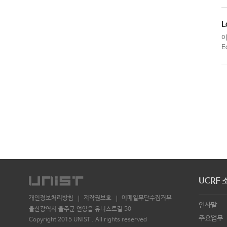
L
E
UCRF 
개인정보처리방침
저작권보호
이메일무단수집거부
인사말
울산광역시 울주군 언양읍 유니스트길 50
주요업무
Copyright 2015 UNIST . All rights reserved