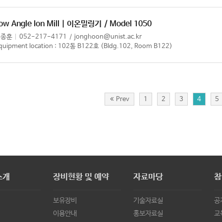
ow Angle Ion Mill | 이온밀링기
/ Model 1050
이종훈
052-217-4171
jonghoon@unist.ac.kr
quipment location : 102동 B122호 (Bldg.102, Room B122)
Prev
1
2
3
4
5
소개
장비현황 및 예약
자료마당
참
보유장비
기술자료실
공
이용안내
홍보자료실
교