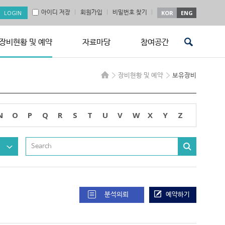
아이디 저장
회원가입
비밀번호 찾기
KOR
ENG
장비현황 및 예약
자료마당
참여공간
장비현황 및 예약
보유장비
N
O
P
Q
R
S
T
U
V
W
X
Y
Z
분석의뢰
예약하기