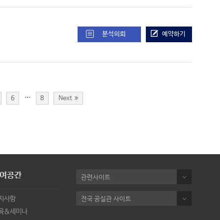
분석의뢰
예약하기
…
6
8
Next
여공간
관련사이트
지사항
전국 공실관 사이트
육&세미나