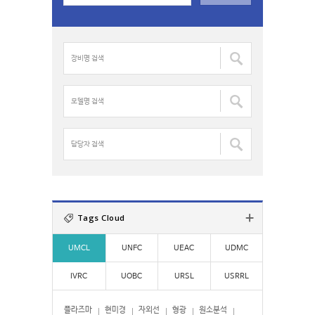
a
r
c
장
h
비
f
명
o
검
모
r
색
델
:
:
명
검
담
색
당
:
자
검
색
:
Tags Cloud
UMCL
UNFC
UEAC
UDMC
IVRC
UOBC
URSL
USRRL
플라즈마
현미경
자외선
형광
원소분석