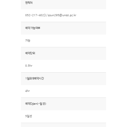
연락처
052-217-4023 /
ssun295@unist.ac.kr
예약 가능여부
가능
예약단위
0.5hr
1일최대예약시간
4hr
예약Open(~일 전)
5일전