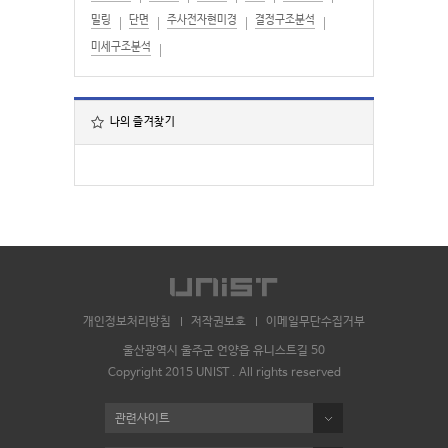
밀링
단면
주사전자현미경
결정구조분석
미세구조분석
나의 즐겨찾기
개인정보처리방침
저작권보호
이메일무단수집거부
울산광역시 울주군 언양읍 유니스트길 50
Copyright 2015 UNIST . All rights reserved
관련사이트