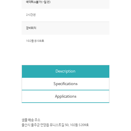
예약취소불가(~일 전)
2시간전
장비위치
102동 B108호
Description
Specifications
Applications
샘플 배송 주소
울산시 울주군 언양읍 유니스트길 50, 102동 S209호