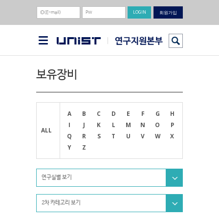
회원가입
보유장비
A
B
C
D
E
F
G
H
I
J
K
L
M
N
O
P
ALL
Q
R
S
T
U
V
W
X
Y
Z
연구실별 보기
2차 카테고리 보기