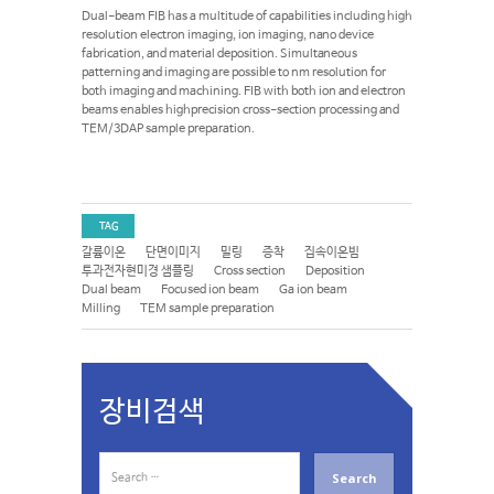
Dual-beam FIB has a multitude of capabilities including high
resolution electron imaging, ion imaging, nano device
fabrication, and material deposition. Simultaneous
patterning and imaging are possible to nm resolution for
both imaging and machining. FIB with both ion and electron
beams enables highprecision cross-section processing and
TEM/3DAP sample preparation.
TAG
갈륨이온
단면이미지
밀링
증착
집속이온빔
투과전자현미경 샘플링
Cross section
Deposition
Dual beam
Focused ion beam
Ga ion beam
Milling
TEM sample preparation
장비검색
S
e