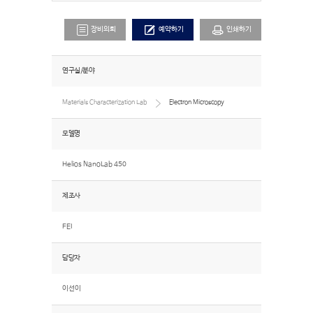
장비의뢰
예약하기
인쇄하기
연구실/분야
Materials Characterization Lab
Electron Microscopy
모델명
Helios NanoLab 450
제조사
FEI
담당자
이선이