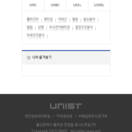
IVRC
UOBC
URSL
USRRL
플라즈마
현미경
자외선
형광
원소분석
밀링
단면
주사전자현미경
결정구조분석
미세구조분석
나의 즐겨찾기
개인정보처리방침
저작권보호
이메일무단수집거부
울산광역시 울주군 언양읍 유니스트길 50
Copyright 2015 UNIST . All rights reserved