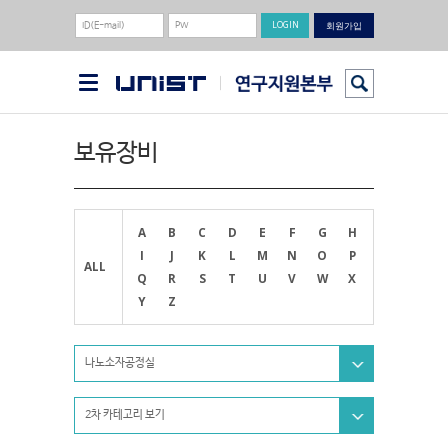
회원가입
보유장비
A
B
C
D
E
F
G
H
I
J
K
L
M
N
O
P
ALL
Q
R
S
T
U
V
W
X
Y
Z
나노소자공정실
2차 카테고리 보기