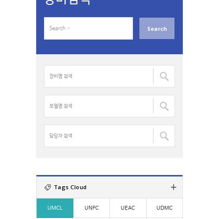
S
e
a
r
c
장
h
비
f
명
o
검
모
r
색
델
:
:
명
검
담
색
당
:
자
검
색
:
Tags Cloud
UMCL
UNFC
UEAC
UDMC