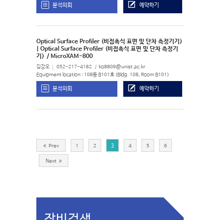
분석의뢰
예약하기
Optical Surface Profiler (비접촉식 표면 및 단차 측정기기)
| Optical Surface Profiler (비접촉식 표면 및 단차 측정기
기)
/ MicroXAM-800
김강오
052-217-4182
ko8809@unist.ac.kr
Equipment location : 108동 B101호 (Bldg. 108, Room B101)
분석의뢰
예약하기
Prev
1
2
3
4
5
6
Next
장비검색