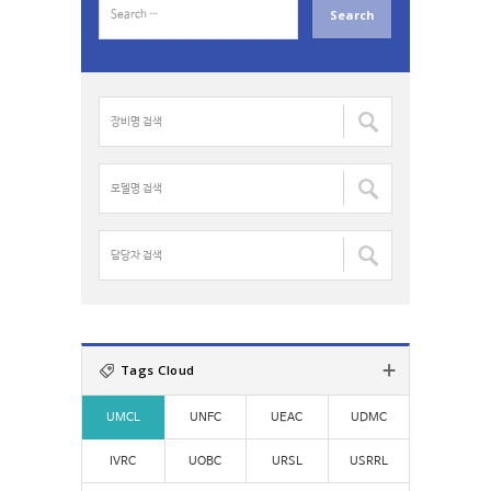
e
a
r
c
장
h
비
f
명
o
검
모
r
색
델
:
:
명
검
담
색
당
:
자
검
색
:
Tags Cloud
UMCL
UNFC
UEAC
UDMC
IVRC
UOBC
URSL
USRRL