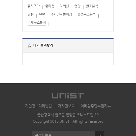
플라즈마
현미경
자외선
형광
원소분석
밀링
단면
주사전자현미경
결정구조분석
미세구조분석
나의 즐겨찾기
개인정보처리방침
저작권보호
이메일무단수집거부
울산광역시 울주군 언양읍 유니스트길 50
Copyright 2015 UNIST . All rights reserved
관련사이트