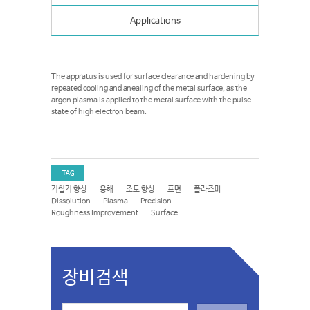
Applications
The appratus is used for surface clearance and hardening by
repeated cooling and anealing of the metal surface, as the
argon plasma is applied to the metal surface with the pulse
state of high electron beam.
TAG
거칠기 향상
용해
조도 향상
표면
플라즈마
Dissolution
Plasma
Precision
Roughness Improvement
Surface
장비검색
S