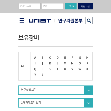
회원가입
보유장비
A
B
C
D
E
F
G
H
I
J
K
L
M
N
O
P
ALL
Q
R
S
T
U
V
W
X
Y
Z
연구실별 보기
2차 카테고리 보기