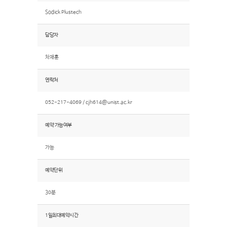
Sodick Plustech
담당자
차재훈
연락처
052-217-4069 /
cjh614@unist.ac.kr
예약 가능여부
가능
예약단위
30분
1일최대예약시간