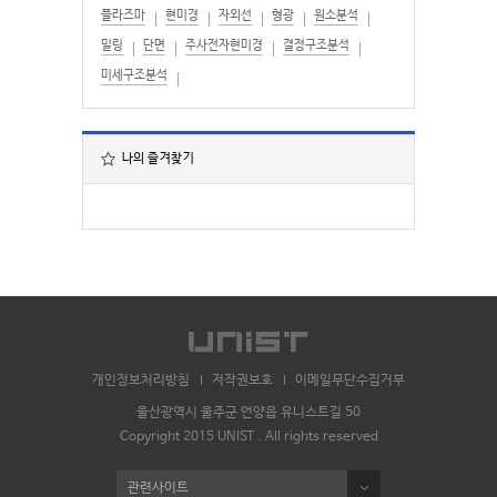
플라즈마
현미경
자외선
형광
원소분석
밀링
단면
주사전자현미경
결정구조분석
미세구조분석
나의 즐겨찾기
개인정보처리방침
저작권보호
이메일무단수집거부
울산광역시 울주군 언양읍 유니스트길 50
Copyright 2015 UNIST . All rights reserved
관련사이트