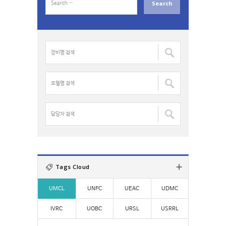
e
a
r
c
장
h
비
f
명
o
검
모
r
색
델
:
:
명
검
담
색
당
:
자
검
색
:
Tags Cloud
UMCL
UNFC
UEAC
UDMC
IVRC
UOBC
URSL
USRRL