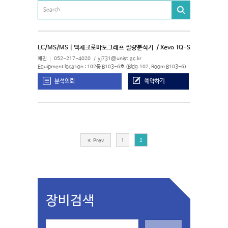
LC/MS/MS | 액체크로마토그래프 질량분석기
/ Xevo TQ-S
예진
052-217-4020
yj731@unist.ac.kr
Equipment location : 102동 B103-6호 (Bldg.102, Room B103-6)
분석의뢰
예약하기
Prev
1
2
장비검색
S