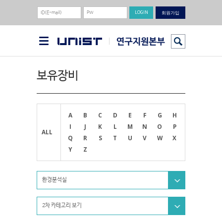
회원가입
보유장비
A
B
C
D
E
F
G
H
I
J
K
L
M
N
O
P
ALL
Q
R
S
T
U
V
W
X
Y
Z
환경분석실
2차 카테고리 보기