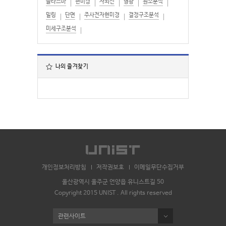
플라즈마
현미경
자외선
형광
원소분석
밀링
단면
주사전자현미경
결정구조분석
미세구조분석
나의 즐겨찾기
개인정보처리방침
저작권보호
이메일무단수집거부
울산광역시 울주군 언양읍 유니스트길 50
Copyright 2015 UNIST . All rights reserved
관련사이트