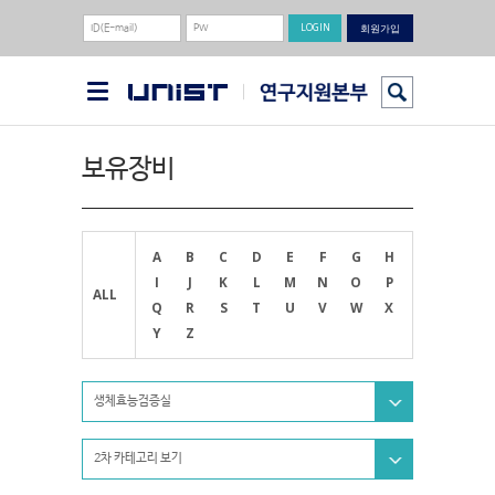
회원가입
보유장비
A
B
C
D
E
F
G
H
I
J
K
L
M
N
O
P
ALL
Q
R
S
T
U
V
W
X
Y
Z
생체효능검증실
2차 카테고리 보기