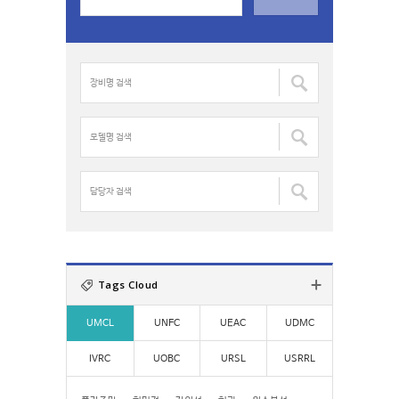
e
a
r
c
장
h
비
f
명
o
검
모
r
색
델
:
:
명
검
담
색
당
:
자
검
색
:
Tags Cloud
UMCL
UNFC
UEAC
UDMC
IVRC
UOBC
URSL
USRRL