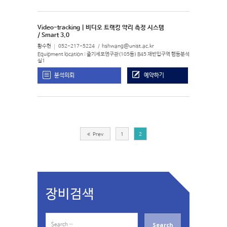
Video-tracking | 비디오 트랙킹 약리 측정 시스템
/ Smart 3.0
황수현
052-217-5224
hshwang@unist.ac.kr
Equipment location : 줄기세포연구관(105동) B45 재반입구역 행동분석
실1
분석의뢰
예약하기
Prev
1
2
장비검색
S