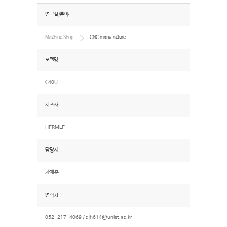
연구실/분야
Machine Shop
CNC manufacture
모델명
C40U
제조사
HERMLE
담당자
차재훈
연락처
052-217-4069 /
cjh614@unist.ac.kr