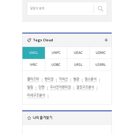
검
담
색
당
:
자
검
색
:
Tags Cloud
UMCL
UNFC
UEAC
UDMC
IVRC
UOBC
URSL
USRRL
플라즈마
현미경
자외선
형광
원소분석
밀링
단면
주사전자현미경
결정구조분석
미세구조분석
나의 즐겨찾기