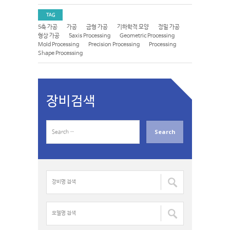
TAG
5축 가공
가공
금형 가공
기하학적 모양
정밀 가공
형상 가공
5axis Processing
Geometric Processing
Mold Processing
Precision Processing
Processing
Shape Processing
장비검색
S
e
a
r
c
장
h
비
f
명
o
검
모
r
색
델
:
:
명