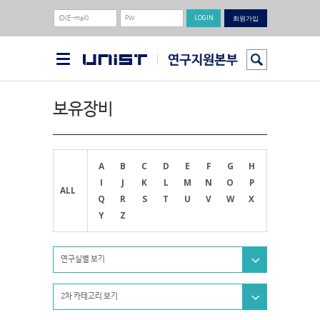
회원가입
보유장비
A
B
C
D
E
F
G
H
I
J
K
L
M
N
O
P
ALL
Q
R
S
T
U
V
W
X
Y
Z
연구실별 보기
2차 카테고리 보기