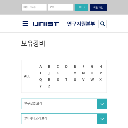
회원가입
보유장비
A
B
C
D
E
F
G
H
I
J
K
L
M
N
O
P
ALL
Q
R
S
T
U
V
W
X
Y
Z
연구실별 보기
2차 카테고리 보기