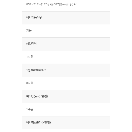
052-217-4170 /
kjs087@unist.ac.kr
예약 가능여부
가능
예약단위
1시간
1일최대예약시간
8시간
예약Open(~일 전)
1주일
예약취소불가(~일 전)