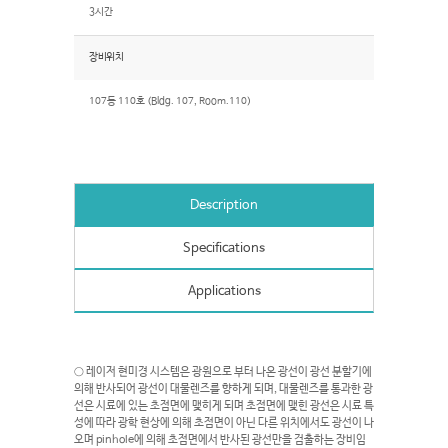
3시간
장비위치
107동 110호 (Bldg. 107, Room.110)
Description
Specifications
Applications
○ 레이저 현미경 시스템은 광원으로 부터 나온 광선이 광선 분할기에
의해 반사되어 광선이 대물렌즈를 향하게 되며, 대물렌즈를 통과한 광
선은 시료에 있는 초점면에 맺히게 되며 초점면에 맺힌 광선은 시료 특
성에 따라 광학 현상에 의해 초점면이 아닌 다른 위치에서도 광선이 나
오며 pinhole에 의해 초점면에서 반사된 광선만을 검출하는 장비임