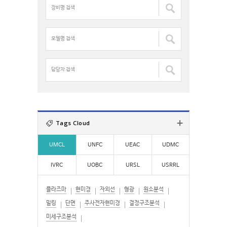
장
h
비
f
명
o
검
모
r
색
델
:
:
명
검
담
색
당
:
자
검
색
:
Tags Cloud
UMCL
UNFC
UEAC
UDMC
IVRC
UOBC
URSL
USRRL
플라즈마
현미경
자외선
형광
원소분석
밀링
단면
주사전자현미경
결정구조분석
미세구조분석