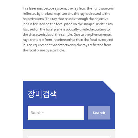
In a laser microscope system, the ray from the light source is
reflected by the beam splitter and the ray is directed to the
objective lens. The ray that passes through the objective
lens is focused on the focal plane on the sample, and the ray
focused on the focal plane is optically divided according to
the characteristics of the sample. Due to the phenomenon,
rays come out from locations other than the focal plane, and
it is an equipment that detects only the rays reflected from
the focal plane by a pinhole.
장비검색
S
e
a
r
c