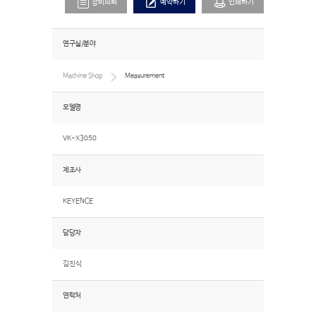
장비의뢰
예약하기
인쇄하기
연구실/분야
Machine Shop
Measurement
모델명
VK-X3050
제조사
KEYENCE
담당자
김진식
연락처