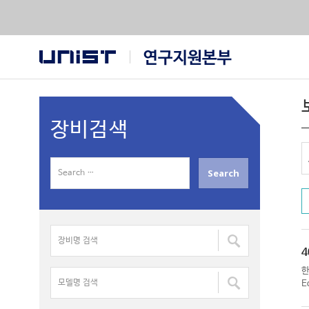
장비검색
S
e
a
r
장
c
비
h
4
명
f
모
검
E
o
델
색
r