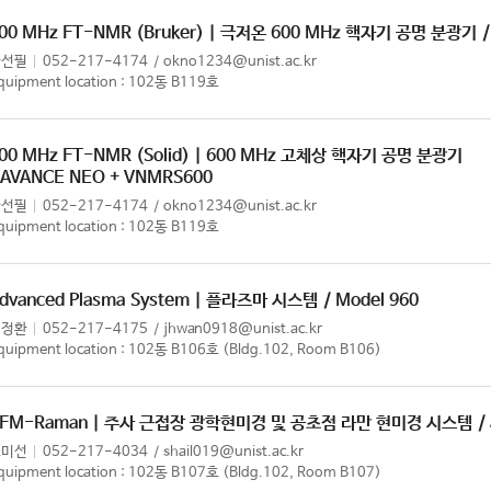
00 MHz FT-NMR (Bruker) | 극저온 600 MHz 핵자기 공명 분광기
한선필
052-217-4174
okno1234@unist.ac.kr
quipment location : 102동 B119호
00 MHz FT-NMR (Solid) | 600 MHz 고체상 핵자기 공명 분광기
 AVANCE NEO + VNMRS600
한선필
052-217-4174
okno1234@unist.ac.kr
quipment location : 102동 B119호
dvanced Plasma System | 플라즈마 시스템
/ Model 960
임정환
052-217-4175
jhwan0918@unist.ac.kr
quipment location : 102동 B106호 (Bldg.102, Room B106)
FM-Raman | 주사 근접장 광학현미경 및 공초점 라만 현미경 시스템
/
조미선
052-217-4034
shail019@unist.ac.kr
quipment location : 102동 B107호 (Bldg.102, Room B107)