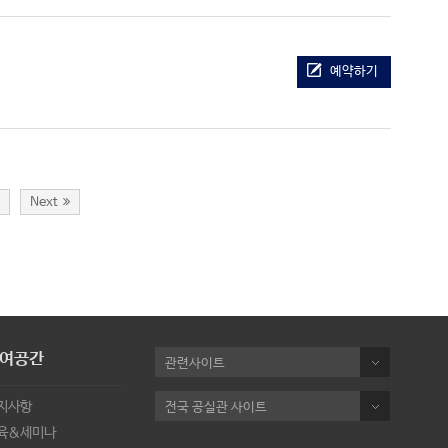
예약하기
8
Next
여공간
관련사이트
지사항
전국 공실관 사이트
육&세미나