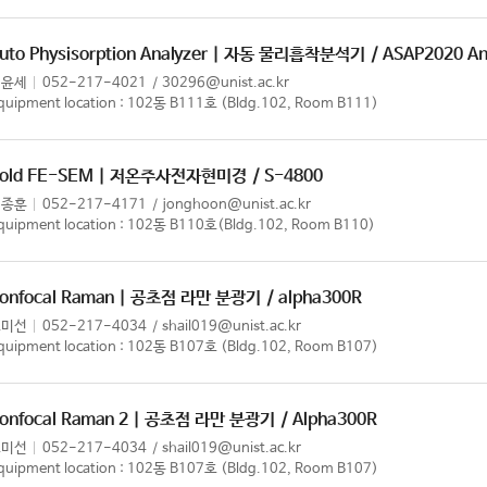
uto Physisorption Analyzer | 자동 물리흡착분석기
/ ASAP2020 An
이윤세
052-217-4021
30296@unist.ac.kr
quipment location : 102동 B111호 (Bldg.102, Room B111)
old FE-SEM | 저온주사전자현미경
/ S-4800
이종훈
052-217-4171
jonghoon@unist.ac.kr
quipment location : 102동 B110호(Bldg.102, Room B110)
onfocal Raman | 공초점 라만 분광기
/ alpha300R
조미선
052-217-4034
shail019@unist.ac.kr
quipment location : 102동 B107호 (Bldg.102, Room B107)
onfocal Raman 2 | 공초점 라만 분광기
/ Alpha300R
조미선
052-217-4034
shail019@unist.ac.kr
quipment location : 102동 B107호 (Bldg.102, Room B107)