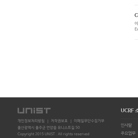
C
E
UCRF 
개인정보처리방침
저작권보호
이메일무단수집거부
인사말
울산광역시 울주군 언양읍 유니스트길 50
주요업무
Copyright 2015 UNIST . All rights reserved