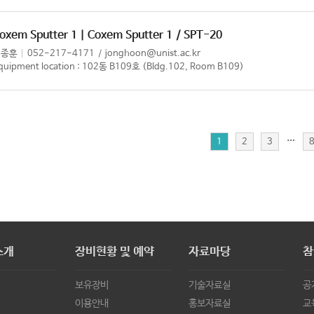
oxem Sputter 1 | Coxem Sputter 1
/ SPT-20
이종훈
052-217-4171
jonghoon@unist.ac.kr
quipment location : 102동 B109호 (Bldg.102, Room B109)
…
1
2
3
소개
장비현황 및 예약
자료마당
참
보유장비
기술자료실
공
이용안내
홍보자료실
교