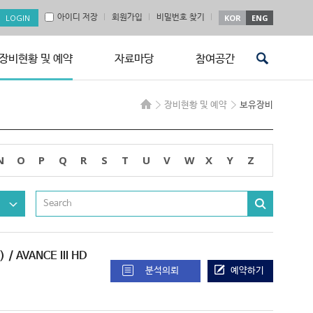
아이디 저장
회원가입
비밀번호 찾기
KOR
ENG
장비현황 및 예약
자료마당
참여공간
장비현황 및 예약
보유장비
N
O
P
Q
R
S
T
U
V
W
X
Y
Z
)
/ AVANCE III HD
분석의뢰
예약하기