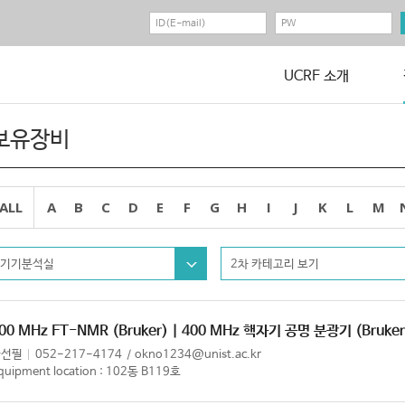
UCRF 소개
보유장비
ALL
A
B
C
D
E
F
G
H
I
J
K
L
M
기기분석실
2차 카테고리 보기
00 MHz FT-NMR (Bruker) | 400 MHz 핵자기 공명 분광기 (Bruker
한선필
052-217-4174
okno1234@unist.ac.kr
quipment location : 102동 B119호