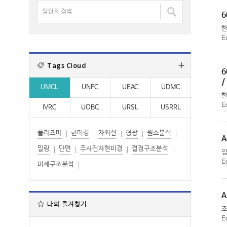
명
담
:
:
검
6
당
색
자
:
E
검
색
Tags Cloud
:
6
/
UMCL
UNFC
UEAC
UDMC
E
IVRC
UOBC
URSL
USRRL
플라즈마
현미경
자외선
형광
원소분석
A
밀링
단면
주사전자현미경
결정구조분석
E
미세구조분석
A
나의 즐겨찾기
E