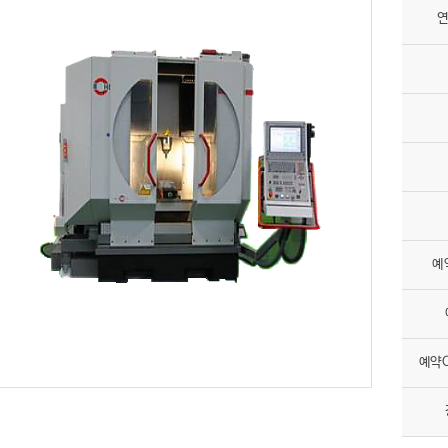
연
예
예약O