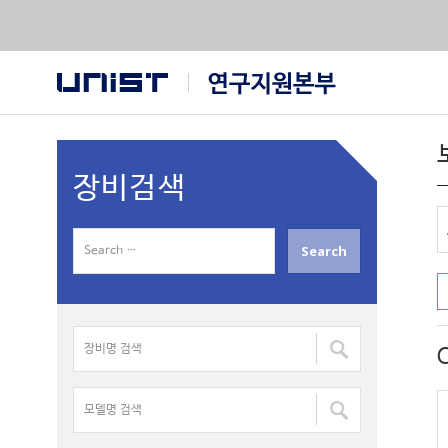
장비검색
S
e
a
r
장
c
비
h
명
f
모
검
o
델
색
r