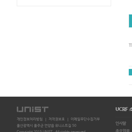
T
UCRF 
개인정보처리방침
저작권보호
이메일무단수집거부
인사말
울산광역시 울주군 언양읍 유니스트길 50
주요업무