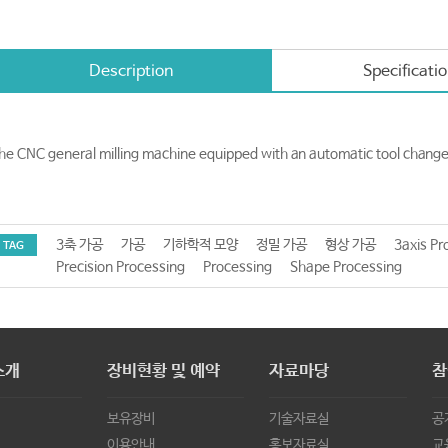
Description
Specificati
he CNC general milling machine equipped with an automatic tool changer 
3축 가공
가공
기하학적 모양
정밀 가공
형상 가공
3axis Pr
TAG
Precision Processing
Processing
Shape Processing
소개
장비현황 및 예약
자료마당
참
보유장비
기술자료실
공
이용안내
홍보자료실
교