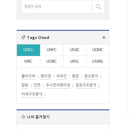
명
담
:
:
검
당
색
자
:
검
색
Tags Cloud
:
UMCL
UNFC
UEAC
UDMC
IVRC
UOBC
URSL
USRRL
플라즈마
현미경
자외선
형광
원소분석
밀링
단면
주사전자현미경
결정구조분석
미세구조분석
나의 즐겨찾기