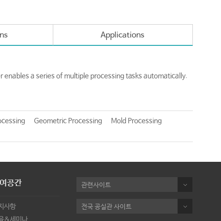
ons
Applications
enables a series of multiple processing tasks automatically.
ocessing
Geometric Processing
Mold Processing
여공간
관련사이트
지사항
전국 공실관 사이트
육&세미나