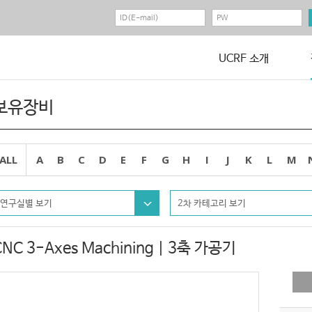
UCRF 소개
보유장비
ALL
A
B
C
D
E
F
G
H
I
J
K
L
M
연구실별 보기
2차 카테고리 보기
CNC 3-Axes Machining | 3축 가공기