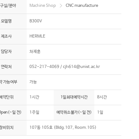
구실/분야
Machine Shop
CNC manufacture
모델명
B300V
제조사
HERMLE
담당자
차재훈
연락처
052-217-4069 /
cjh614@unist.ac.kr
약 가능여부
가능
예약단위
1시간
1일최대예약시간
8시간
pen(~일 전)
1주일
예약취소불가(~일 전)
1일
장비위치
107동 105호 (Bldg.107, Room.105)