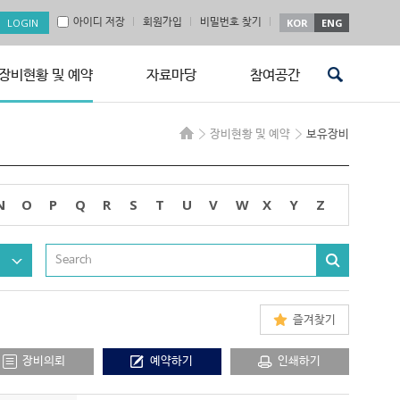
아이디 저장
회원가입
비밀번호 찾기
KOR
ENG
장비현황 및 예약
자료마당
참여공간
장비현황 및 예약
보유장비
N
O
P
Q
R
S
T
U
V
W
X
Y
Z
즐겨찾기
장비의뢰
예약하기
인쇄하기