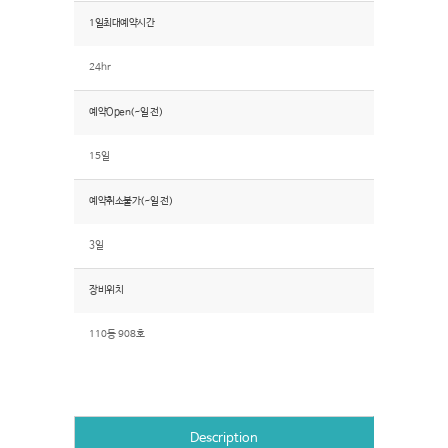
1일최대예약시간
24hr
예약Open(~일 전)
15일
예약취소불가(~일 전)
3일
장비위치
110동 908호
Description