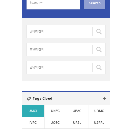
e
a
r
c
장
h
비
f
명
o
검
모
r
색
델
:
:
명
검
담
색
당
:
자
검
색
:
Tags Cloud
UMCL
UNFC
UEAC
UDMC
IVRC
UOBC
URSL
USRRL