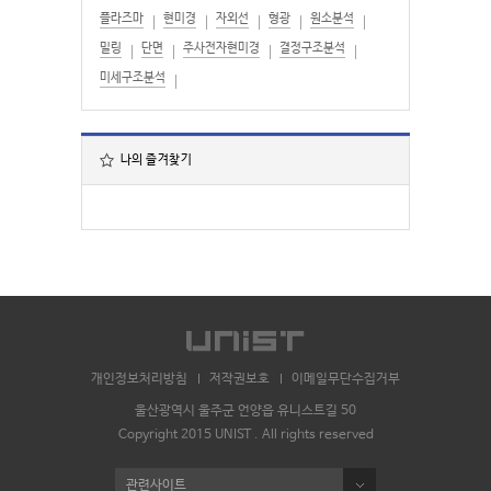
플라즈마
현미경
자외선
형광
원소분석
밀링
단면
주사전자현미경
결정구조분석
미세구조분석
나의 즐겨찾기
개인정보처리방침
저작권보호
이메일무단수집거부
울산광역시 울주군 언양읍 유니스트길 50
Copyright 2015 UNIST . All rights reserved
관련사이트