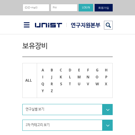
회원가입
보유장비
A
B
C
D
E
F
G
H
I
J
K
L
M
N
O
P
ALL
Q
R
S
T
U
V
W
X
Y
Z
연구실별 보기
2차 카테고리 보기