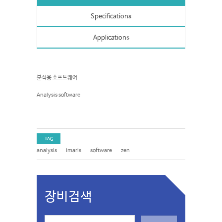
Specifications
Applications
분석용 소프트웨어
Analysis software
TAG
analysis
imaris
software
zen
장비검색
S