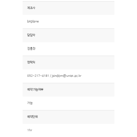
제조사
bitplane
담당자
정홍찬
연락처
052-217-4181 /
jsindom@unist.ac.kr
예약 가능여부
가능
예약단위
1hr