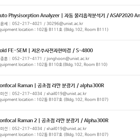
uto Physisorption Analyzer | 자동 물리흡착분석기
/ ASAP2020 An
이윤세
052-217-4021
30296@unist.ac.kr
quipment location : 102동 B111호 (Bldg.102, Room B111)
old FE-SEM | 저온주사전자현미경
/ S-4800
이종훈
052-217-4171
jonghoon@unist.ac.kr
quipment location : 102동 B110호(Bldg.102, Room B110)
onfocal Raman | 공초점 라만 분광기
/ alpha300R
조미선
052-217-4034
shail019@unist.ac.kr
quipment location : 102동 B107호 (Bldg.102, Room B107)
onfocal Raman 2 | 공초점 라만 분광기
/ Alpha300R
조미선
052-217-4034
shail019@unist.ac.kr
quipment location : 102동 B107호 (Bldg.102, Room B107)