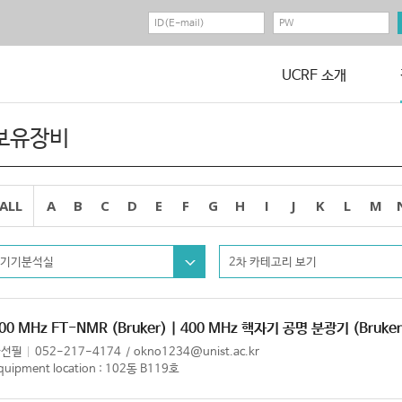
UCRF 소개
보유장비
ALL
A
B
C
D
E
F
G
H
I
J
K
L
M
기기분석실
2차 카테고리 보기
00 MHz FT-NMR (Bruker) | 400 MHz 핵자기 공명 분광기 (Bruker
한선필
052-217-4174
okno1234@unist.ac.kr
quipment location : 102동 B119호