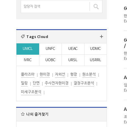
명
담
:
:
검
6
당
색
자
:
E
검
색
Tags Cloud
:
6
/
UMCL
UNFC
UEAC
UDMC
E
IVRC
UOBC
URSL
USRRL
플라즈마
현미경
자외선
형광
원소분석
A
밀링
단면
주사전자현미경
결정구조분석
E
미세구조분석
A
나의 즐겨찾기
E