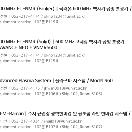
00 MHz FT-NMR (Bruker) | 극저온 600 MHz 핵자기 공명 분광기
한선필
052-217-4174
okno1234@unist.ac.kr
quipment location : 102동 B119호
00 MHz FT-NMR (Solid) | 600 MHz 고체상 핵자기 공명 분광기
 AVANCE NEO + VNMRS600
한선필
052-217-4174
okno1234@unist.ac.kr
quipment location : 102동 B119호
dvanced Plasma System | 플라즈마 시스템
/ Model 960
임정환
052-217-4175
jhwan0918@unist.ac.kr
quipment location : 102동 B106호 (Bldg.102, Room B106)
FM-Raman | 주사 근접장 광학현미경 및 공초점 라만 현미경 시스템
/
조미선
052-217-4034
shail019@unist.ac.kr
quipment location : 102동 B107호 (Bldg.102, Room B107)