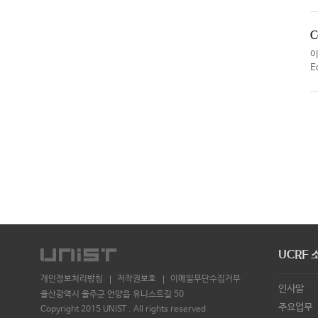
C
E
UCRF 
개인정보처리방침
저작권보호
이메일무단수집거부
인사말
울산광역시 울주군 언양읍 유니스트길 50
주요업무
Copyright 2015 UNIST . All rights reserved