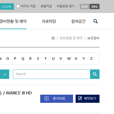
아이디 저장
회원가입
비밀번호 찾기
KOR
ENG
장비현황 및 예약
자료마당
참여공간
장비현황 및 예약
보유장비
N
O
P
Q
R
S
T
U
V
W
X
Y
Z
)
/ AVANCE III HD
분석의뢰
예약하기