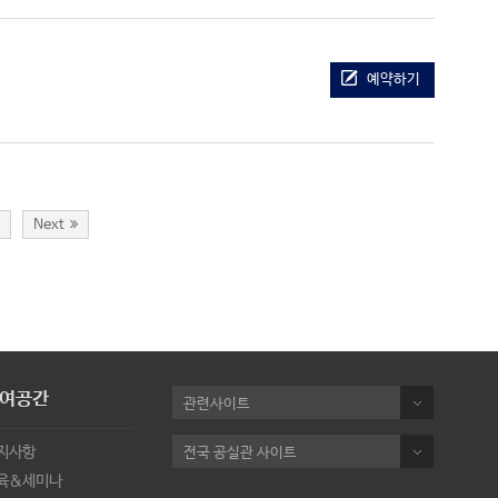
예약하기
8
Next
여공간
관련사이트
지사항
전국 공실관 사이트
육&세미나