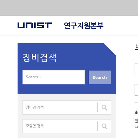
장비검색
S
e
a
r
장
c
비
h
4
명
f
모
검
E
o
델
색
r