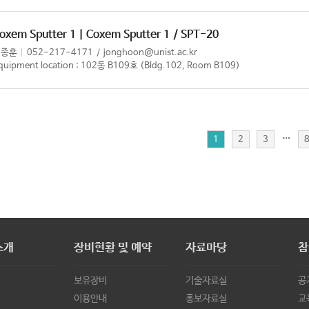
oxem Sputter 1 | Coxem Sputter 1
/ SPT-20
이종훈
052-217-4171
jonghoon@unist.ac.kr
quipment location : 102동 B109호 (Bldg.102, Room B109)
…
1
2
3
소개
장비현황 및 예약
자료마당
참
보유장비
기술자료실
공
이용안내
홍보자료실
교