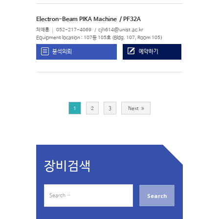
Electron-Beam PIKA Machine
/ PF32A
차재훈
052-217-4069
cjh614@unist.ac.kr
Equipment location : 107동 105호 (Bldg. 107, Room 105)
분석의뢰
예약하기
1
2
3
Next
장비검색
S
e
a
r