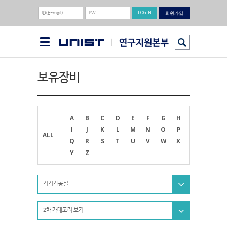
회원가입
보유장비
A
B
C
D
E
F
G
H
I
J
K
L
M
N
O
P
ALL
Q
R
S
T
U
V
W
X
Y
Z
기기가공실
2차 카테고리 보기