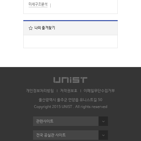
미세구조분석
나의 즐겨찾기
개인정보처리방침
저작권보호
이메일무단수집거부
울산광역시 울주군 언양읍 유니스트길 50
Copyright 2015 UNIST . All rights reserved
관련사이트
전국 공실관 사이트