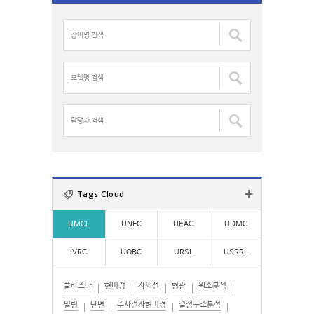
c
장
h
비
f
명
o
검
모
r
색
델
:
:
명
검
담
색
당
:
자
검
색
:
Tags Cloud
UMCL
UNFC
UEAC
UDMC
IVRC
UOBC
URSL
USRRL
플라즈마
현미경
자외선
형광
원소분석
밀링
단면
주사전자현미경
결정구조분석