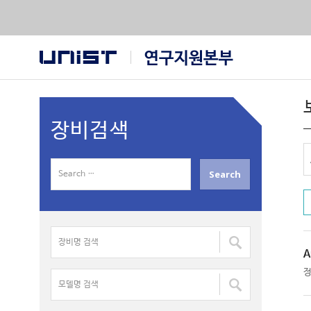
장비검색
S
e
a
r
장
c
비
h
A
명
f
모
검
o
델
색
r