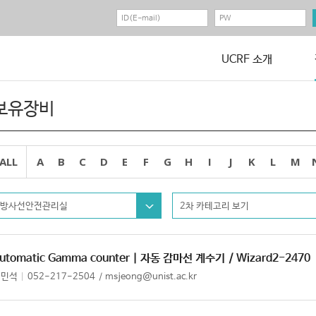
UCRF 소개
보유장비
ALL
A
B
C
D
E
F
G
H
I
J
K
L
M
방사선안전관리실
2차 카테고리 보기
utomatic Gamma counter | 자동 감마선 계수기
/ Wizard2-2470
정민석
052-217-2504
msjeong@unist.ac.kr