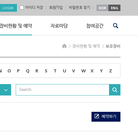
아이디 저장
회원가입
비밀번호 찾기
KOR
ENG
장비현황 및 예약
자료마당
참여공간
장비현황 및 예약
보유장비
N
O
P
Q
R
S
T
U
V
W
X
Y
Z
예약하기