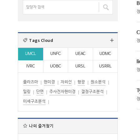
명
B
담
:
:
검
당
색
자
:
검
C
색
Tags Cloud
:
UMCL
UNFC
UEAC
UDMC
l
IVRC
UOBC
URSL
USRRL
플라즈마
현미경
자외선
형광
원소분석
T
밀링
단면
주사전자현미경
결정구조분석
미세구조분석
나의 즐겨찾기