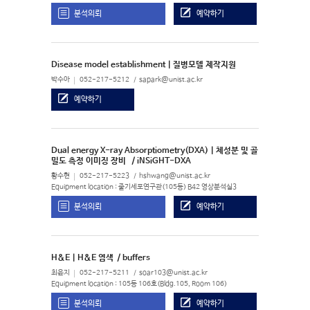
분석의뢰
예약하기
Disease model establishment | 질병모델 제작지원
박수아
052-217-5212
sapark@unist.ac.kr
예약하기
Dual energy X-ray Absorptiometry(DXA) | 체성분 및 골
밀도 측정 이미징 장비
/ iNSiGHT-DXA
황수현
052-217-5223
hshwang@unist.ac.kr
Equipment location : 줄기세포연구관(105동) B42 영상분석실3
분석의뢰
예약하기
H&E | H&E 염색
/ buffers
최윤지
052-217-5211
soar103@unist.ac.kr
Equipment location : 105동 106호(Bldg.105, Room 106)
분석의뢰
예약하기