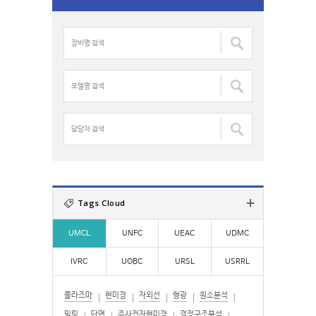
r
c
장
h
비
f
명
o
검
모
r
색
델
:
:
명
검
담
색
당
:
자
검
색
:
Tags Cloud
UMCL
UNFC
UEAC
UDMC
IVRC
UOBC
URSL
USRRL
플라즈마
현미경
자외선
형광
원소분석
밀링
단면
주사전자현미경
결정구조분석