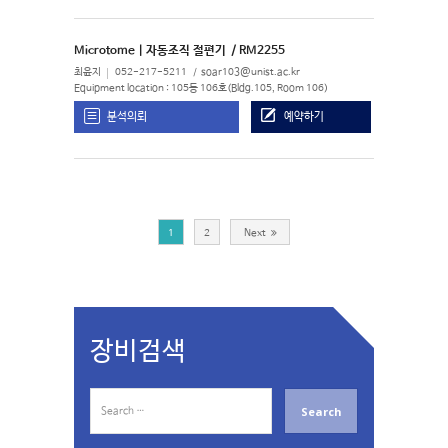
Microtome | 자동조직 절편기
/ RM2255
최윤지
052-217-5211
soar103@unist.ac.kr
Equipment location : 105동 106호(Bldg.105, Room 106)
분석의뢰
예약하기
1
2
Next
장비검색
S
e
a