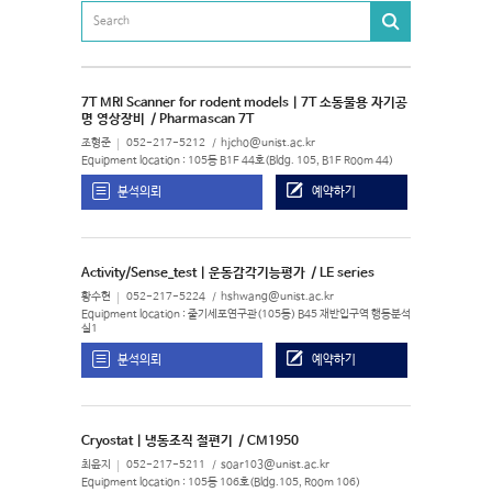
7T MRI Scanner for rodent models | 7T 소동물용 자기공
명 영상장비
/ Pharmascan 7T
조형준
052-217-5212
hjcho@unist.ac.kr
Equipment location : 105동 B1F 44호(Bldg. 105, B1F Room 44)
분석의뢰
예약하기
Activity/Sense_test | 운동감각기능평가
/ LE series
황수현
052-217-5224
hshwang@unist.ac.kr
Equipment location : 줄기세포연구관(105동) B45 재반입구역 행동분석
실1
분석의뢰
예약하기
Cryostat | 냉동조직 절편기
/ CM1950
최윤지
052-217-5211
soar103@unist.ac.kr
Equipment location : 105동 106호(Bldg.105, Room 106)