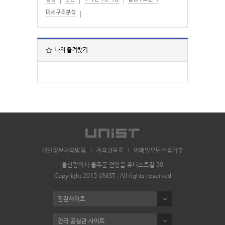
미세구조분석
나의 즐겨찾기
개인정보처리방침
저작권보호
이메일무단수집거부
울산광역시 울주군 언양읍 유니스트길 50
Copyright 2015 UNIST . All rights reserved
관련사이트
전국 공실관 사이트