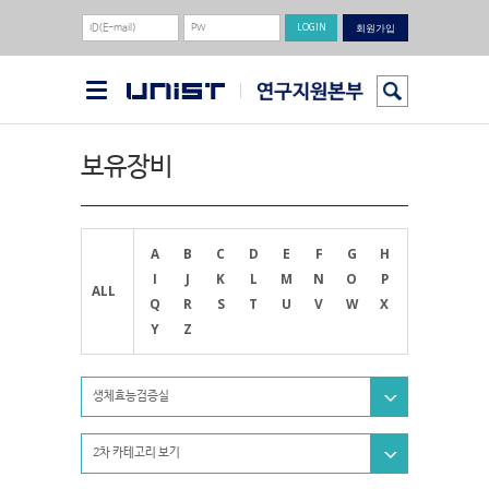
회원가입
보유장비
A
B
C
D
E
F
G
H
I
J
K
L
M
N
O
P
ALL
Q
R
S
T
U
V
W
X
Y
Z
생체효능검증실
2차 카테고리 보기