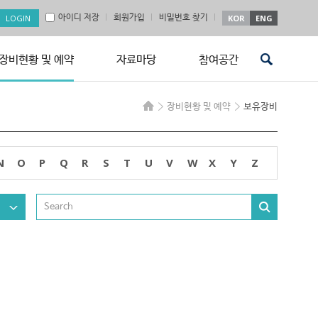
아이디 저장
회원가입
비밀번호 찾기
KOR
ENG
장비현황 및 예약
자료마당
참여공간
장비현황 및 예약
보유장비
N
O
P
Q
R
S
T
U
V
W
X
Y
Z