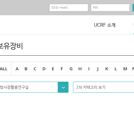
UCRF 소개
보유장비
ALL
A
B
C
D
E
F
G
H
I
J
K
L
M
방사광활용연구실
2차 카테고리 보기