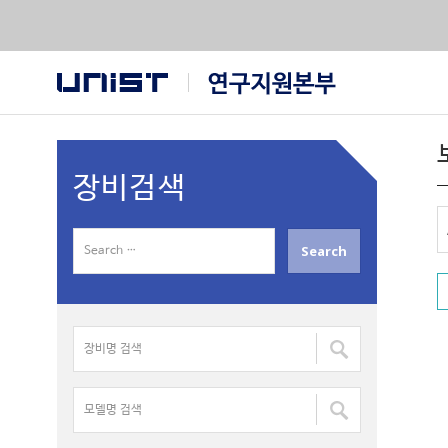
장비검색
S
e
a
r
장
c
비
h
명
f
모
검
o
델
색
r