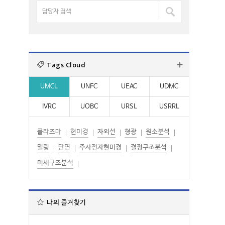
명
담
:
:
검
당
색
자
:
검
색
Tags Cloud
:
UMCL
UNFC
UEAC
UDMC
IVRC
UOBC
URSL
USRRL
플라즈마
현미경
자외선
형광
원소분석
밀링
단면
주사전자현미경
결정구조분석
미세구조분석
나의 즐겨찾기