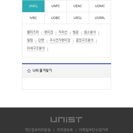
UMCL
UNFC
UEAC
UDMC
IVRC
UOBC
URSL
USRRL
플라즈마
현미경
자외선
형광
원소분석
밀링
단면
주사전자현미경
결정구조분석
미세구조분석
나의 즐겨찾기
개인정보처리방침
저작권보호
이메일무단수집거부