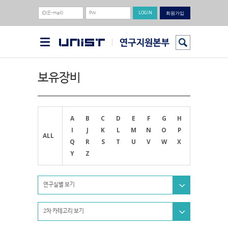
회원가입
보유장비
A
B
C
D
E
F
G
H
I
J
K
L
M
N
O
P
ALL
Q
R
S
T
U
V
W
X
Y
Z
연구실별 보기
2차 카테고리 보기