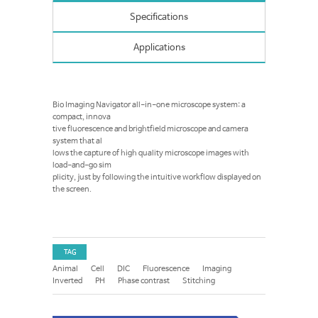
Specifications
Applications
Bio Imaging Navigator all-in-one microscope system: a
compact, innova
tive fluorescence and brightfield microscope and camera
system that al
lows the capture of high quality microscope images with
load-and-go sim
plicity, just by following the intuitive workflow displayed on
the screen.
TAG
Animal
Cell
DIC
Fluorescence
Imaging
Inverted
PH
Phase contrast
Stitching