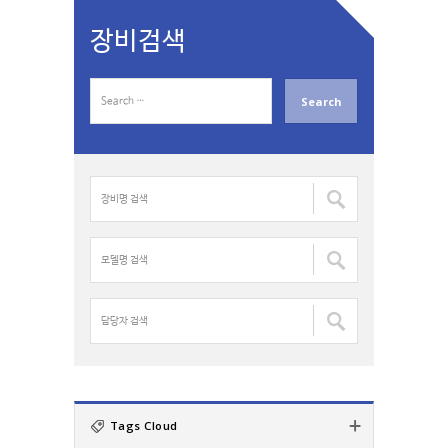
장비검색
S
e
a
r
c
장
h
비
f
명
o
검
모
r
색
델
:
:
명
검
담
색
당
:
자
검
색
:
Tags Cloud