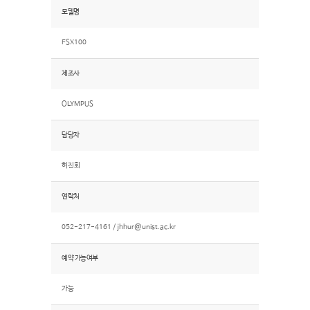
모델명
FSX100
제조사
OLYMPUS
담당자
허진회
연락처
052-217-4161 /
jhhur@unist.ac.kr
예약 가능여부
가능