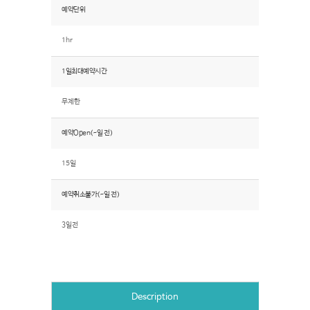
예약단위
1hr
1일최대예약시간
무제한
예약Open(~일 전)
15일
예약취소불가(~일 전)
3일전
Description