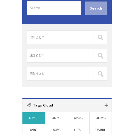
S
e
a
r
c
장
h
비
f
명
o
검
모
r
색
델
:
:
명
검
담
색
당
:
자
검
색
:
Tags Cloud
UMCL
UNFC
UEAC
UDMC
IVRC
UOBC
URSL
USRRL