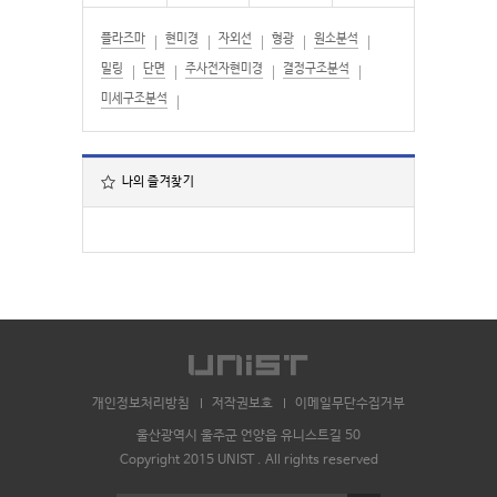
플라즈마
현미경
자외선
형광
원소분석
밀링
단면
주사전자현미경
결정구조분석
미세구조분석
나의 즐겨찾기
개인정보처리방침
저작권보호
이메일무단수집거부
울산광역시 울주군 언양읍 유니스트길 50
Copyright 2015 UNIST . All rights reserved