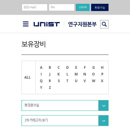
회원가입
보유장비
A
B
C
D
E
F
G
H
I
J
K
L
M
N
O
P
ALL
Q
R
S
T
U
V
W
X
Y
Z
환경분석실
2차 카테고리 보기