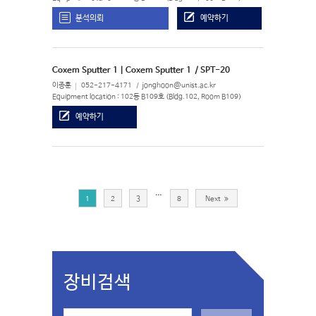
분석의뢰
예약하기
Coxem Sputter 1 | Coxem Sputter 1
/ SPT-20
이종훈
052-217-4171
jonghoon@unist.ac.kr
Equipment location : 102동 B109호 (Bldg.102, Room B109)
예약하기
…
1
2
3
8
Next
장비검색
S