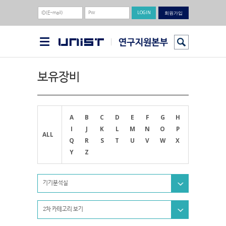
회원가입
보유장비
A
B
C
D
E
F
G
H
I
J
K
L
M
N
O
P
ALL
Q
R
S
T
U
V
W
X
Y
Z
기기분석실
2차 카테고리 보기