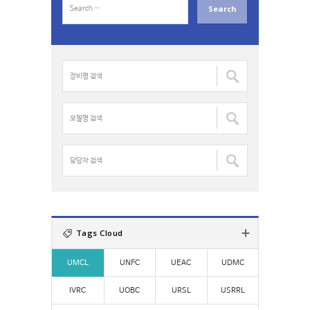
e
a
r
c
장
h
비
f
명
o
검
모
r
색
델
:
:
명
검
담
색
당
:
자
검
색
:
Tags Cloud
UMCL
UNFC
UEAC
UDMC
IVRC
UOBC
URSL
USRRL