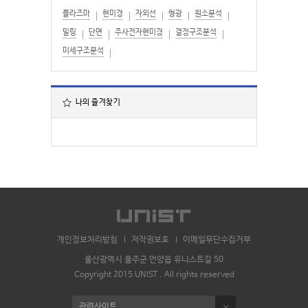
플라즈마
현미경
자외선
형광
원소분석
밀링
단면
주사전자현미경
결정구조분석
미세구조분석
나의 즐겨찾기
개인정보처리방침
저작권보호
이메일무단수집거부
울산광역시 울주군 언양읍 유니스트길 50
Copyright 2015 UNIST . All rights reserved
관련사이트