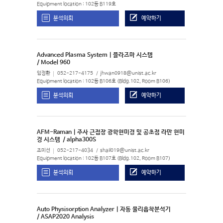
Equipment location : 102동 B119호
분석의뢰
예약하기
Advanced Plasma System | 플라즈마 시스템
/ Model 960
임정환
052-217-4175
jhwan0918@unist.ac.kr
Equipment location : 102동 B106호 (Bldg.102, Room B106)
분석의뢰
예약하기
AFM-Raman | 주사 근접장 광학현미경 및 공초점 라만 현미
경 시스템
/ alpha300S
조미선
052-217-4034
shail019@unist.ac.kr
Equipment location : 102동 B107호 (Bldg.102, Room B107)
분석의뢰
예약하기
Auto Physisorption Analyzer | 자동 물리흡착분석기
/ ASAP2020 Analysis