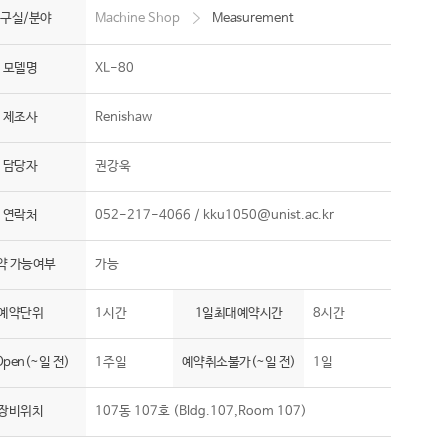
구실/분야
Machine Shop
Measurement
모델명
XL-80
제조사
Renishaw
담당자
권강욱
연락처
052-217-4066 /
kku1050@unist.ac.kr
약 가능여부
가능
예약단위
1시간
1일최대예약시간
8시간
pen(~일 전)
1주일
예약취소불가(~일 전)
1일
장비위치
107동 107호 (Bldg.107,Room 107)