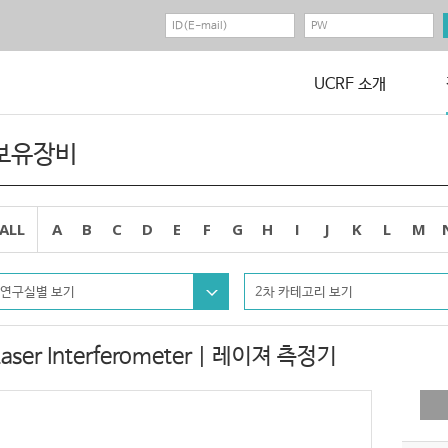
UCRF 소개
보유장비
ALL
A
B
C
D
E
F
G
H
I
J
K
L
M
연구실별 보기
2차 카테고리 보기
Laser Interferometer | 레이져 측정기