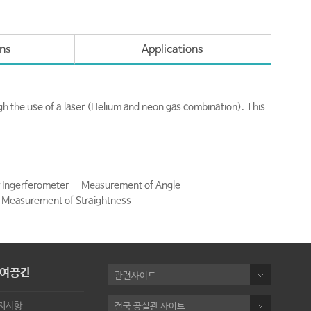
ons
Applications
 the use of a laser (Helium and neon gas combination). This
 Ingerferometer
Measurement of Angle
Measurement of Straightness
여공간
관련사이트
지사항
전국 공실관 사이트