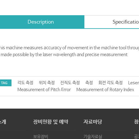
Description
Specificati
his machine measures accuracy of movement in the machine tool through
s made possible by the laser wavelength and precise measurement
각도 측정
위치 측정
진직도 측정
측정
회전 각도 측정
Leser
TAG
Measurement of Pitch Error
Measurement of Rotary Index
소개
장비현황 및 예약
자료마당
참
보유장비
기술자료실
공