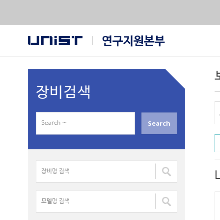
장비검색
S
e
a
r
장
c
비
h
명
f
모
검
o
델
색
r