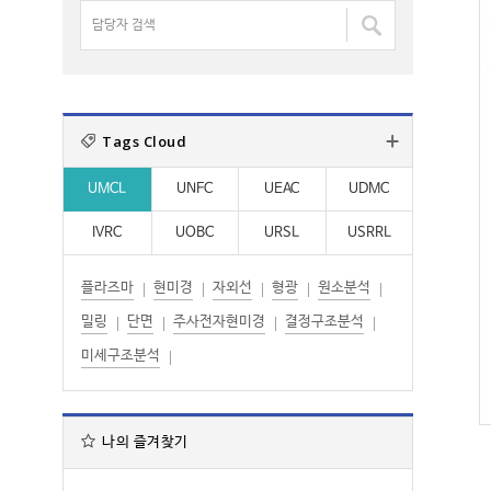
명
담
:
:
검
당
색
자
:
검
색
Tags Cloud
:
UMCL
UNFC
UEAC
UDMC
IVRC
UOBC
URSL
USRRL
플라즈마
현미경
자외선
형광
원소분석
밀링
단면
주사전자현미경
결정구조분석
미세구조분석
나의 즐겨찾기