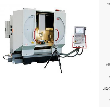
연
예
예약O