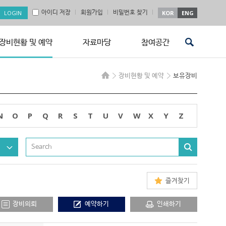
아이디 저장
회원가입
비밀번호 찾기
KOR
ENG
장비현황 및 예약
자료마당
참여공간
장비현황 및 예약
보유장비
N
O
P
Q
R
S
T
U
V
W
X
Y
Z
즐겨찾기
장비의뢰
예약하기
인쇄하기