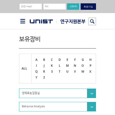
회원가입
보유장비
A
B
C
D
E
F
G
H
I
J
K
L
M
N
O
P
ALL
Q
R
S
T
U
V
W
X
Y
Z
생체효능검증실
Behavior Analysis