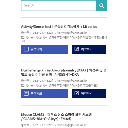
Activity/Sense_test | 운동감각기능평가
/ LE series
황수현
052-217-5224
hshwang@unist.ac.kr
Equipment location : 줄기세포연구관(105동) B45 재반입구역 행동분석
실1
분석의뢰
예약하기
Dual energy X-ray Absorptiometry(DXA) | 체성분 및 골
밀도 측정 이미징 장비
/ iNSiGHT-DXA
황수현
052-217-5223
hshwang@unist.ac.kr
Equipment location : 줄기세포연구관(105동) B42 영상분석실3
분석의뢰
예약하기
Mouse CLAMS | 마우스 산소 소비량 확인 시스템
/ CLAMS-8M-C-A(xyz)-FM(cf)
황수현
052-217-5223
hshwang@unist.ac.kr