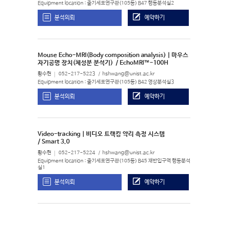
Equipment location : 줄기세포연구관(105동) B47 행동분석실2
분석의뢰
예약하기
Mouse Echo-MRI(Body composition analysis) | 마우스
자기공명 장치(체성분 분석기)
/ EchoMRI™-100H
황수현
052-217-5223
hshwang@unist.ac.kr
Equipment location : 줄기세포연구관(105동) B42 영상분석실3
분석의뢰
예약하기
Video-tracking | 비디오 트랙킹 약리 측정 시스템
/ Smart 3.0
황수현
052-217-5224
hshwang@unist.ac.kr
Equipment location : 줄기세포연구관(105동) B45 재반입구역 행동분석
실1
분석의뢰
예약하기