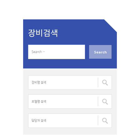
장비검색
S
e
a
r
c
장
h
비
f
명
o
검
모
r
색
델
:
:
명
검
담
색
당
:
자
검