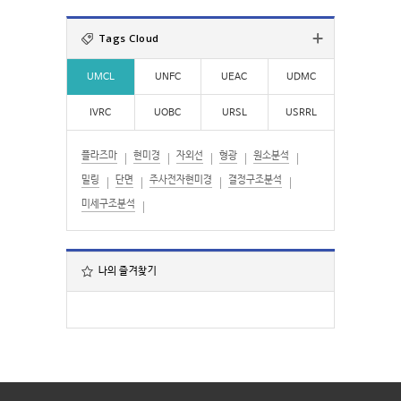
색
:
Tags Cloud
UMCL
UNFC
UEAC
UDMC
IVRC
UOBC
URSL
USRRL
플라즈마
현미경
자외선
형광
원소분석
밀링
단면
주사전자현미경
결정구조분석
미세구조분석
나의 즐겨찾기