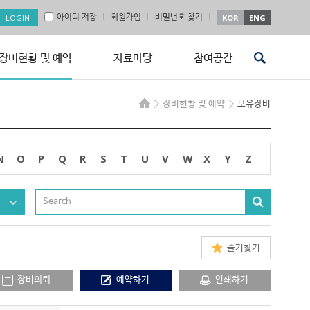
아이디 저장
회원가입
비밀번호 찾기
KOR
ENG
장비현황 및 예약
자료마당
참여공간
장비현황 및 예약
보유장비
N
O
P
Q
R
S
T
U
V
W
X
Y
Z
즐겨찾기
장비의뢰
예약하기
인쇄하기