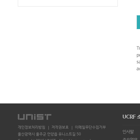
T
p
s
a
UCRF 
개인정보처리방침
저작권보호
이메일무단수집거부
인사말
울산광역시 울주군 언양읍 유니스트길 50