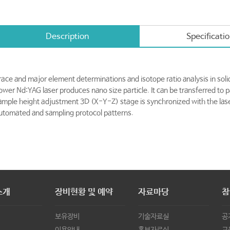
Description
Specificati
race and major element determinations and isotope ratio analysis in soli
ower Nd:YAG laser produces nano size particle. It can be transferred to p
ample height adjustment 3D (X-Y-Z) stage is synchronized with the laser 
utomated and sampling protocol patterns.
소개
장비현황 및 예약
자료마당
참
보유장비
기술자료실
공