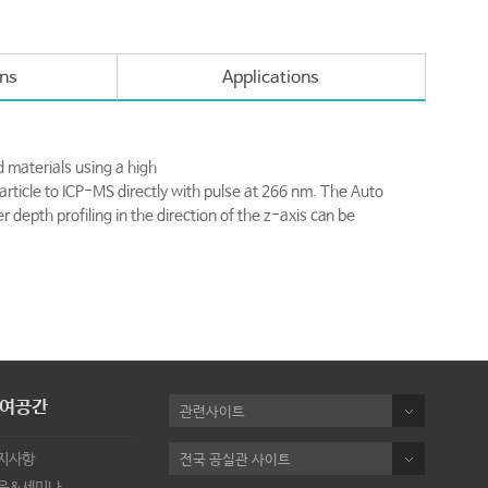
ons
Applications
d materials using a high
article to ICP-MS directly with pulse at 266 nm. The Auto
depth profiling in the direction of the z-axis can be
여공간
관련사이트
지사항
전국 공실관 사이트