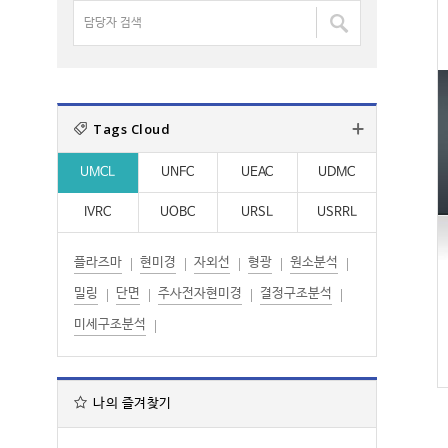
명
담
:
:
검
당
색
자
:
검
색
Tags Cloud
:
UMCL
UNFC
UEAC
UDMC
IVRC
UOBC
URSL
USRRL
플라즈마
현미경
자외선
형광
원소분석
밀링
단면
주사전자현미경
결정구조분석
미세구조분석
나의 즐겨찾기