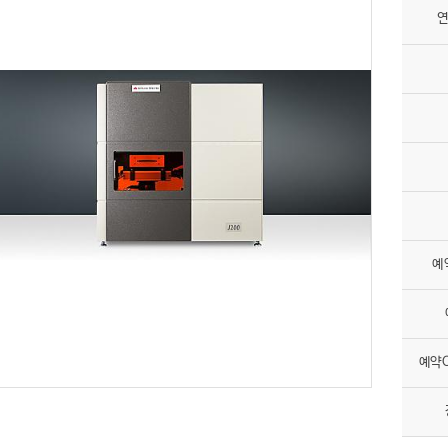
연
예
예약O