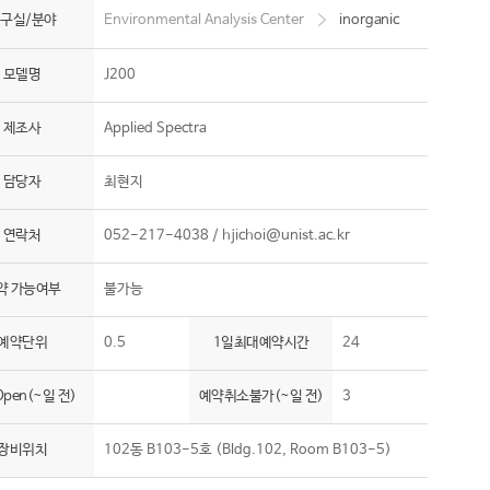
구실/분야
Environmental Analysis Center
inorganic
모델명
J200
제조사
Applied Spectra
담당자
최현지
연락처
052-217-4038 /
hjichoi@unist.ac.kr
약 가능여부
불가능
예약단위
0.5
1일최대예약시간
24
pen(~일 전)
예약취소불가(~일 전)
3
장비위치
102동 B103-5호 (Bldg.102, Room B103-5)