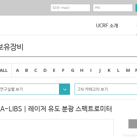
UCRF 소개
보유장비
ALL
A
B
C
D
E
F
G
H
I
J
K
L
M
연구실별 보기
2차 카테고리 보기
LA-LIBS | 레이저 유도 분광 스펙트로미터