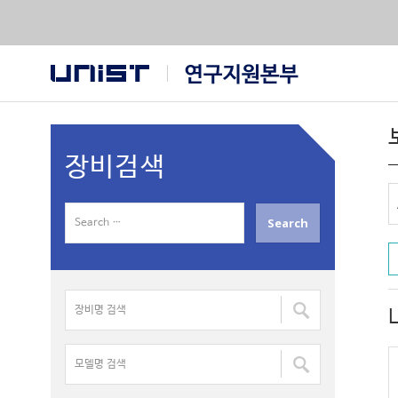
장비검색
S
e
a
r
장
c
비
h
명
f
모
검
o
델
색
r