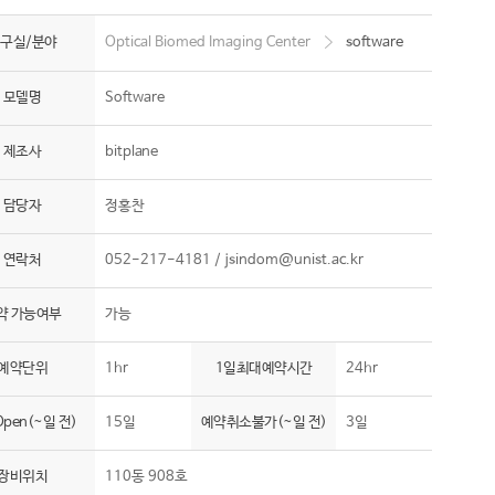
구실/분야
Optical Biomed Imaging Center
software
모델명
Software
제조사
bitplane
담당자
정홍찬
연락처
052-217-4181 /
jsindom@unist.ac.kr
약 가능여부
가능
예약단위
1hr
1일최대예약시간
24hr
pen(~일 전)
15일
예약취소불가(~일 전)
3일
장비위치
110동 908호