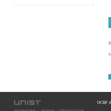
분
A
UCRF 