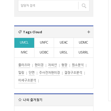
명
담
:
:
검
당
색
자
:
검
색
Tags Cloud
:
UMCL
UNFC
UEAC
UDMC
IVRC
UOBC
URSL
USRRL
플라즈마
현미경
자외선
형광
원소분석
밀링
단면
주사전자현미경
결정구조분석
미세구조분석
나의 즐겨찾기