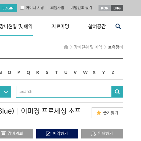
아이디 저장
회원가입
비밀번호 찾기
KOR
ENG
장비현황 및 예약
자료마당
참여공간
장비현황 및 예약
보유장비
N
O
P
Q
R
S
T
U
V
W
X
Y
Z
ZEN Blue) | 이미징 프로세싱 소프
즐겨찾기
장비의뢰
예약하기
인쇄하기