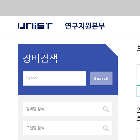
장비검색
S
e
a
r
장
c
비
h
명
f
모
검
o
델
색
r