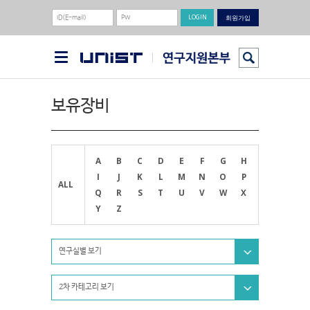
회원가입
보유장비
A
B
C
D
E
F
G
H
I
J
K
L
M
N
O
P
ALL
Q
R
S
T
U
V
W
X
Y
Z
연구실별 보기
2차 카테고리 보기