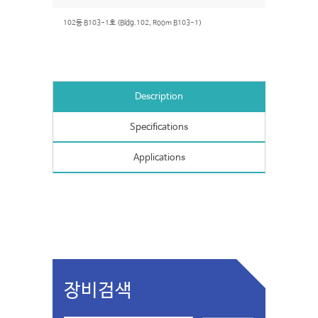
102동 B103-1호 (Bldg.102, Room B103-1)
Description
Specifications
Applications
장비검색