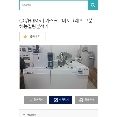
GC/HRMS | 가스크로마토그래프 고분
해능질량분석기
즐겨찾기
장비의뢰
예약하기
인쇄하기
연구실/분야