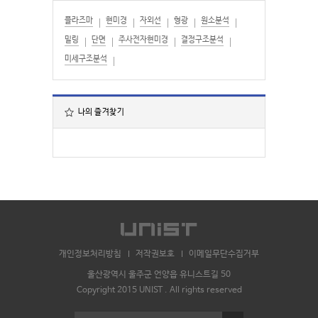
플라즈마
현미경
자외선
형광
원소분석
밀링
단면
주사전자현미경
결정구조분석
미세구조분석
나의 즐겨찾기
개인정보처리방침
저작권보호
이메일무단수집거부
울산광역시 울주군 언양읍 유니스트길 50
Copyright 2015 UNIST . All rights reserved