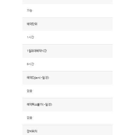
가능
예약단위
1시간
1일최대예약시간
8시간
예약Open(~일 전)
없음
예약취소불가(~일 전)
없음
장비위치