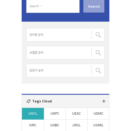
S
e
a
r
c
장
h
비
f
명
o
검
모
r
색
델
:
:
명
검
담
색
당
:
자
검
색
:
Tags Cloud
UMCL
UNFC
UEAC
UDMC
IVRC
UOBC
URSL
USRRL