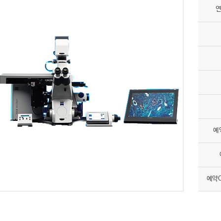
연
예
예약O