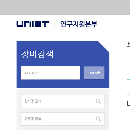
장비검색
S
e
a
r
장
c
비
h
명
f
모
검
o
델
색
r