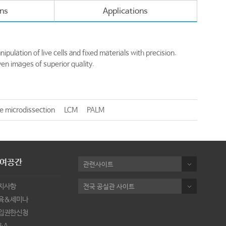
ons
Applications
pulation of live cells and fixed materials with precision.
en images of superior quality.
e microdissection
LCM
PALM
여공간
관련사이트
지사항
전국 공실관 사이트
육&세미나
입권한신청