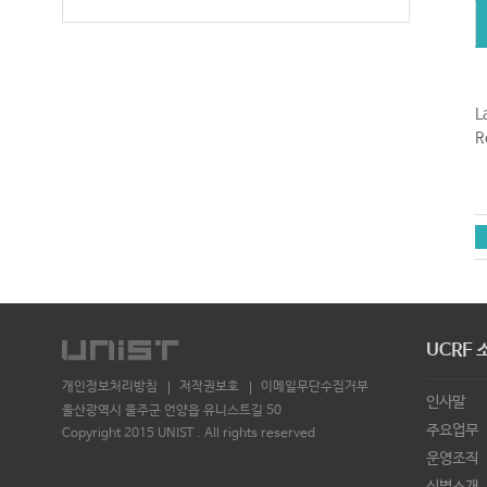
L
R
UCRF 
개인정보처리방침
저작권보호
이메일무단수집거부
인사말
울산광역시 울주군 언양읍 유니스트길 50
주요업무
Copyright 2015 UNIST . All rights reserved
운영조직