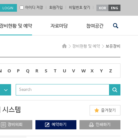
아이디 저장
회원가입
비밀번호 찾기
KOR
ENG
장비현황 및 예약
자료마당
참여공간
장비현황 및 예약
보유장비
N
O
P
Q
R
S
T
U
V
W
X
Y
Z
절개 시스템
즐겨찾기
장비의뢰
예약하기
인쇄하기