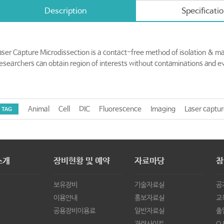
Description
Specificati
aser Capture Microdissection is a contact-free method of isolation & mani
esearchers can obtain region of interests without contaminations and ev
Animal
Cell
DIC
Fluorescence
Imaging
Laser captur
TAG
소개
장비현황 및 예약
자료마당
참
보유장비
기술자료실
공
이용안내
홍보자료실
교
공용장비이용료
일반자료실
출