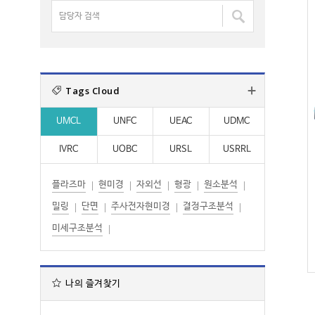
명
담
:
:
검
당
색
자
:
검
색
Tags Cloud
:
UMCL
UNFC
UEAC
UDMC
IVRC
UOBC
URSL
USRRL
플라즈마
현미경
자외선
형광
원소분석
밀링
단면
주사전자현미경
결정구조분석
미세구조분석
나의 즐겨찾기