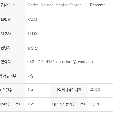
구실/분야
Optical Biomed Imaging Center
Research
모델명
PALM
제조사
ZEISS
담당자
정홍찬
연락처
052-217-4181 /
jsindom@unist.ac.kr
약 가능여부
가능
예약단위
1hr
1일최대예약시간
무제한
pen(~일 전)
15일
예약취소불가(~일 전)
3일전