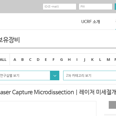
UCRF 소개
보유장비
ALL
A
B
C
D
E
F
G
H
I
J
K
L
M
연구실별 보기
2차 카테고리 보기
Laser Capture Microdissection | 레이저 미세