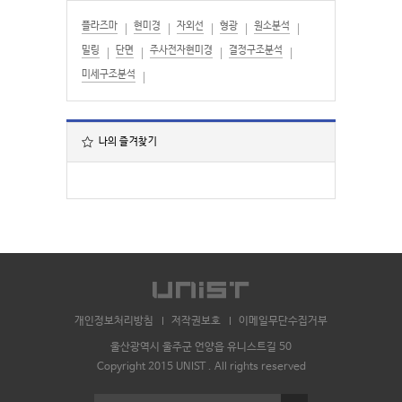
플라즈마
현미경
자외선
형광
원소분석
밀링
단면
주사전자현미경
결정구조분석
미세구조분석
나의 즐겨찾기
개인정보처리방침
저작권보호
이메일무단수집거부
울산광역시 울주군 언양읍 유니스트길 50
Copyright 2015 UNIST . All rights reserved