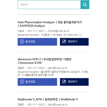
Auto Physisorption Analyzer | 자동 물리흡착분석기
/ ASAP2020 Analysis
이윤세
052-217-4021
30296@unist.ac.kr
Equipment location : 102동 B111호 (Bldg.102, Room B111)
분석의뢰
예약하기
dimension AFM 2 | 주사탐침현미경-디맨션
/ Dimension ICON
임동주
052-217-4032
djlim@unist.ac.kr
Equipment location : 울산광역시 울주군 언양읍 유니스트길 50, 102동
B113, 샘플보낼곳은 같은건물 203호
분석의뢰
예약하기
Multimode V_AFM | 원자현미경
/ MultiMode V
임동주
052-217-4032
djlim@unist.ac.kr