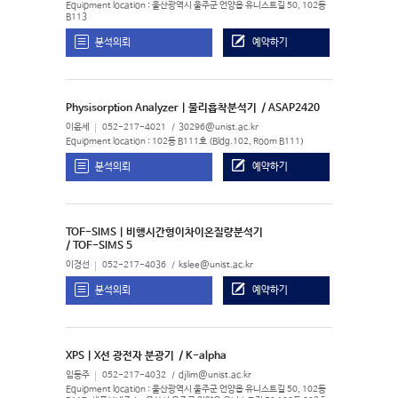
Equipment location : 울산광역시 울주군 언양읍 유니스트길 50, 102동
B113
분석의뢰
예약하기
Physisorption Analyzer | 물리흡착분석기
/ ASAP2420
이윤세
052-217-4021
30296@unist.ac.kr
Equipment location : 102동 B111호 (Bldg.102, Room B111)
분석의뢰
예약하기
TOF-SIMS | 비행시간형이차이온질량분석기
/ TOF-SIMS 5
이경선
052-217-4036
kslee@unist.ac.kr
분석의뢰
예약하기
XPS | X선 광전자 분광기
/ K-alpha
임동주
052-217-4032
djlim@unist.ac.kr
Equipment location : 울산광역시 울주군 언양읍 유니스트길 50, 102동