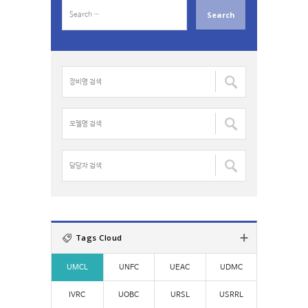
S
e
a
r
c
장
h
비
f
명
o
검
모
r
색
델
:
:
명
검
담
색
당
:
자
검
색
:
Tags Cloud
UMCL
UNFC
UEAC
UDMC
IVRC
UOBC
URSL
USRRL