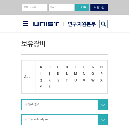
회원가입
보유장비
A
B
C
D
E
F
G
H
I
J
K
L
M
N
O
P
ALL
Q
R
S
T
U
V
W
X
Y
Z
기기분석실
Surface Analysis