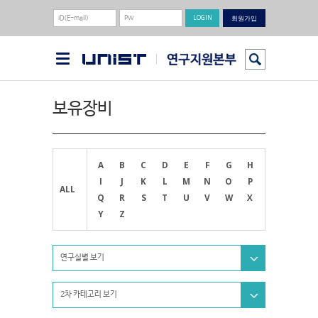
회원가입
보유장비
A
B
C
D
E
F
G
H
I
J
K
L
M
N
O
P
ALL
Q
R
S
T
U
V
W
X
Y
Z
연구실별 보기
2차 카테고리 보기