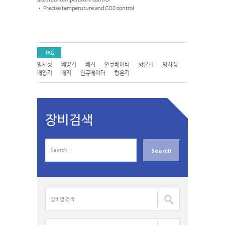
• Precise temperuture and CO2 control
TAG
방사성
배양기
배지
인큐베이터
항온기
방사성
배양기
배지
인큐베이터
항온기
장비검색
S
e
a
r
c
장
h
비
f
명
o
검
모
r