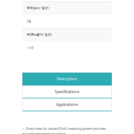
예약Open(~일 전)
3일
예약취소불가(~일 전)
1시간
Description
Specifications
Applications
• Direct Heat Air Jacket(DHA) heationg system provides
accurate temperature control