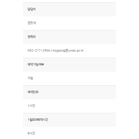
담당자
정민석
연락처
052-217-2504 /
msjeong@unist.ac.kr
예약 가능여부
가능
예약단위
1시간
1일최대예약시간
8시간