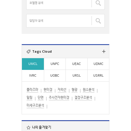
색
델
:
:
명
검
담
색
당
:
자
검
색
:
Tags Cloud
UMCL
UNFC
UEAC
UDMC
IVRC
UOBC
URSL
USRRL
플라즈마
현미경
자외선
형광
원소분석
밀링
단면
주사전자현미경
결정구조분석
미세구조분석
나의 즐겨찾기