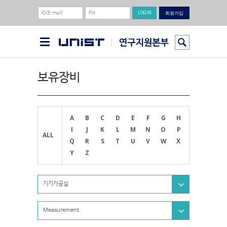
회원가입
보유장비
A
B
C
D
E
F
G
H
I
J
K
L
M
N
O
P
ALL
Q
R
S
T
U
V
W
X
Y
Z
기기가공실
Measurement