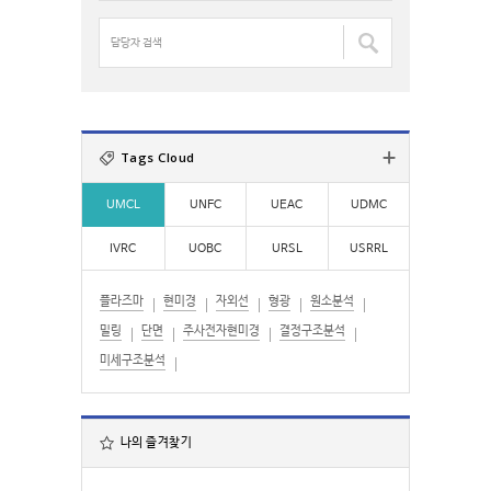
:
명
검
담
색
당
:
자
검
색
:
Tags Cloud
UMCL
UNFC
UEAC
UDMC
IVRC
UOBC
URSL
USRRL
플라즈마
현미경
자외선
형광
원소분석
밀링
단면
주사전자현미경
결정구조분석
미세구조분석
나의 즐겨찾기