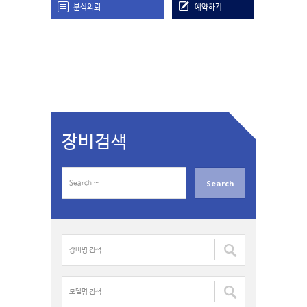
분석의뢰
예약하기
장비검색
S
e
a
r
c
장
h
비
f
명
o
검
모
r
색
델
: