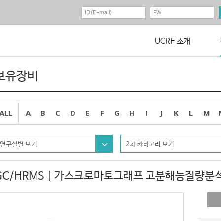
UCRF 소개
보유장비
ALL
A
B
C
D
E
F
G
H
I
J
K
L
M
연구실별 보기
2차 카테고리 보기
GC/HRMS | 가스크로마토그래프 고분해능질량분