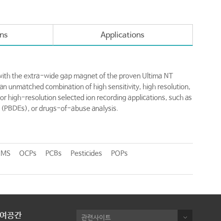
ons
Applications
th the extra-wide gap magnet of the proven Ultima NT
n unmatched combination of high sensitivity, high resolution,
r high-resolution selected ion recording applications, such as
s (PBDEs), or drugs-of-abuse analysis.
RMS
OCPs
PCBs
Pesticides
POPs
여공간
관련사이트