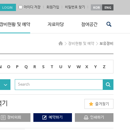
아이디 저장
회원가입
비밀번호 찾기
KOR
ENG
장비현황 및 예약
자료마당
참여공간
장비현황 및 예약
보유장비
N
O
P
Q
R
S
T
U
V
W
X
Y
Z
석기
즐겨찾기
장비의뢰
예약하기
인쇄하기