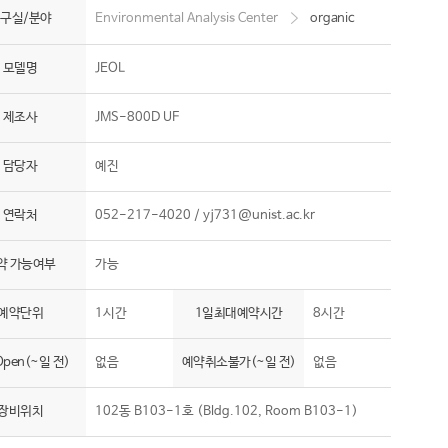
구실/분야
Environmental Analysis Center
organic
모델명
JEOL
제조사
JMS-800D UF
담당자
예진
연락처
052-217-4020 /
yj731@unist.ac.kr
약 가능여부
가능
예약단위
1시간
1일최대예약시간
8시간
pen(~일 전)
없음
예약취소불가(~일 전)
없음
장비위치
102동 B103-1호 (Bldg.102, Room B103-1)