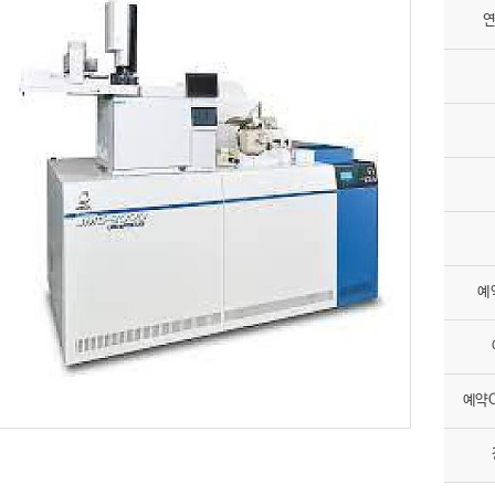
연
예
예약O