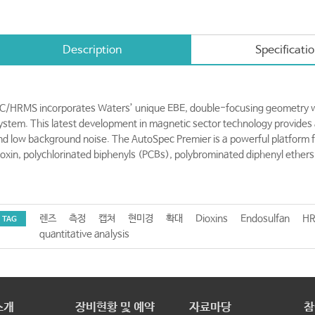
Description
Specificati
C/HRMS incorporates Waters’ unique EBE, double-focusing geometry wi
ystem. This latest development in magnetic sector technology provides a
nd low background noise. The AutoSpec Premier is a powerful platform fo
ioxin, polychlorinated biphenyls (PCBs), polybrominated diphenyl ether
렌즈
측정
캡쳐
현미경
확대
Dioxins
Endosulfan
H
TAG
quantitative analysis
소개
장비현황 및 예약
자료마당
참