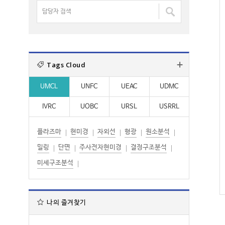
명
담
:
:
검
당
색
자
:
검
색
Tags Cloud
:
UMCL
UNFC
UEAC
UDMC
IVRC
UOBC
URSL
USRRL
플라즈마
현미경
자외선
형광
원소분석
밀링
단면
주사전자현미경
결정구조분석
미세구조분석
나의 즐겨찾기