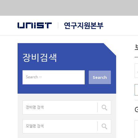
장비검색
S
e
a
r
장
c
비
h
명
f
모
검
o
델
색
r