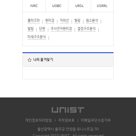
IVRC
UOBC
URSL
USRRL
플라즈마
현미경
자외선
형광
원소분석
밀링
단면
주사전자현미경
결정구조분석
미세구조분석
나의 즐겨찾기
개인정보처리방침
저작권보호
이메일무단수집거부
울산광역시 울주군 언양읍 유니스트길 50
Copyright 2015 UNIST . All rights reserved