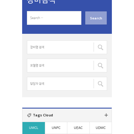
장비검색
S
e
a
r
c
장
h
비
f
명
o
검
모
r
색
델
:
:
명
검
담
색
당
:
자
검
색
:
Tags Cloud
UMCL
UNFC
UEAC
UDMC