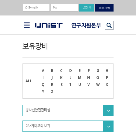
회원가입
보유장비
A
B
C
D
E
F
G
H
I
J
K
L
M
N
O
P
ALL
Q
R
S
T
U
V
W
X
Y
Z
방사선안전관리실
2차 카테고리 보기