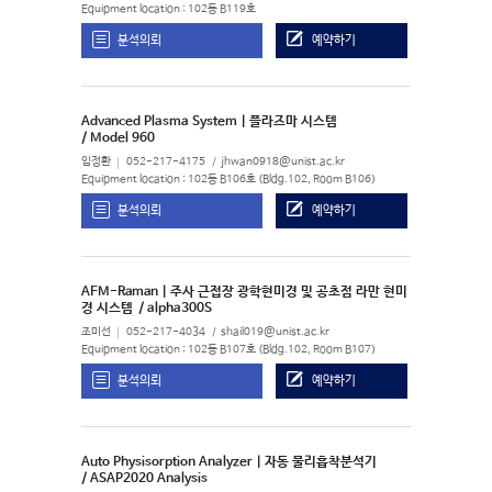
Equipment location : 102동 B119호
분석의뢰
예약하기
Advanced Plasma System | 플라즈마 시스템
/ Model 960
임정환
052-217-4175
jhwan0918@unist.ac.kr
Equipment location : 102동 B106호 (Bldg.102, Room B106)
분석의뢰
예약하기
AFM-Raman | 주사 근접장 광학현미경 및 공초점 라만 현미
경 시스템
/ alpha300S
조미선
052-217-4034
shail019@unist.ac.kr
Equipment location : 102동 B107호 (Bldg.102, Room B107)
분석의뢰
예약하기
Auto Physisorption Analyzer | 자동 물리흡착분석기
/ ASAP2020 Analysis