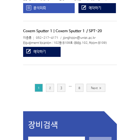
분석의뢰
예약하기
Coxem Sputter 1 | Coxem Sputter 1
/ SPT-20
이종훈
052-217-4171
jonghoon@unist.ac.kr
Equipment location : 102동 B109호 (Bldg.102, Room B109)
예약하기
…
1
2
3
8
Next
장비검색
S