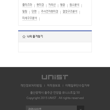
플라즈마
현미경
자외선
형광
원소분석
밀링
단면
주사전자현미경
결정구조분석
미세구조분석
나의 즐겨찾기
개인정보처리방침
저작권보호
이메일무단수집거부
울산광역시 울주군 언양읍 유니스트길 50
Copyright 2015 UNIST . All rights reserved
관련사이트