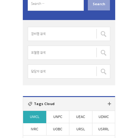
e
a
r
c
장
h
비
f
명
o
검
모
r
색
델
:
:
명
검
담
색
당
:
자
검
색
:
Tags Cloud
UMCL
UNFC
UEAC
UDMC
IVRC
UOBC
URSL
USRRL