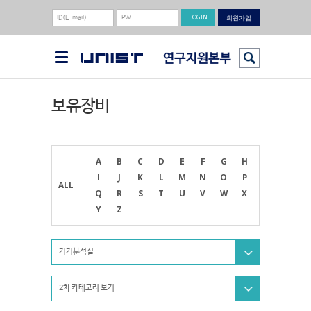
회원가입
보유장비
A
B
C
D
E
F
G
H
I
J
K
L
M
N
O
P
ALL
Q
R
S
T
U
V
W
X
Y
Z
기기분석실
2차 카테고리 보기