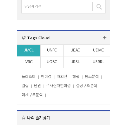
명
담
:
:
검
당
색
자
:
검
색
Tags Cloud
:
UMCL
UNFC
UEAC
UDMC
IVRC
UOBC
URSL
USRRL
플라즈마
현미경
자외선
형광
원소분석
밀링
단면
주사전자현미경
결정구조분석
미세구조분석
나의 즐겨찾기