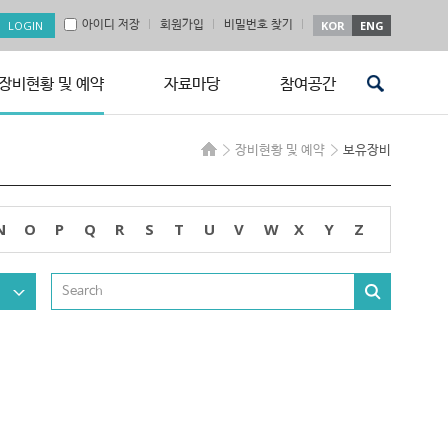
아이디 저장
회원가입
비밀번호 찾기
KOR
ENG
장비현황 및 예약
자료마당
참여공간
장비현황 및 예약
보유장비
N
O
P
Q
R
S
T
U
V
W
X
Y
Z