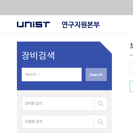
장비검색
S
e
a
r
장
c
비
h
명
f
모
검
o
델
색
r