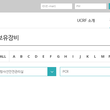
UCRF 소개
보유장비
ALL
A
B
C
D
E
F
G
H
I
J
K
L
M
방사선안전관리실
PCR