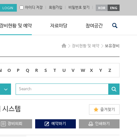
아이디 저장
회원가입
비밀번호 찾기
KOR
ENG
장비현황 및 예약
자료마당
참여공간
장비현황 및 예약
보유장비
N
O
P
Q
R
S
T
U
V
W
X
Y
Z
절개 시스템
즐겨찾기
장비의뢰
예약하기
인쇄하기