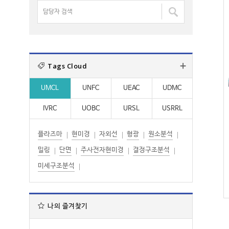
명
담
:
:
검
당
색
자
:
검
색
Tags Cloud
:
UMCL
UNFC
UEAC
UDMC
IVRC
UOBC
URSL
USRRL
플라즈마
현미경
자외선
형광
원소분석
밀링
단면
주사전자현미경
결정구조분석
미세구조분석
나의 즐겨찾기