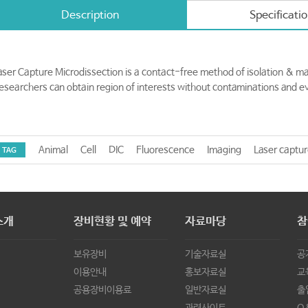
Description
Specificati
aser Capture Microdissection is a contact-free method of isolation & mani
esearchers can obtain region of interests without contaminations and ev
Animal
Cell
DIC
Fluorescence
Imaging
Laser captur
TAG
소개
장비현황 및 예약
자료마당
참
보유장비
기술자료실
공
이용안내
홍보자료실
교
공용장비이용료
일반자료실
출