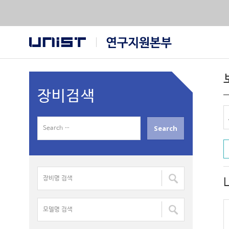
장비검색
S
e
a
r
장
c
비
h
명
f
모
검
o
델
색
r