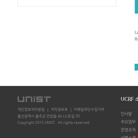
L
R
UCRF 
개인정보처리방침
저작권보호
이메일무단수집거부
인사말
울산광역시 울주군 언양읍 유니스트길 50
주요업무
Copyright 2015 UNIST . All rights reserved
운영조직