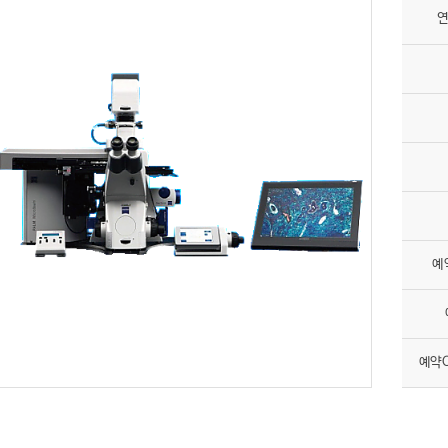
연
예
예약O