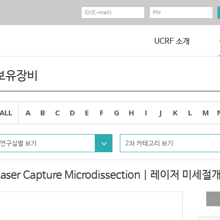
UCRF 소개
보유장비
ALL
A
B
C
D
E
F
G
H
I
J
K
L
M
연구실별 보기
2차 카테고리 보기
Laser Capture Microdissection | 레이저 미세