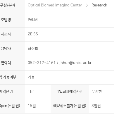
구실/분야
Optical Biomed Imaging Center
Research
모델명
PALM
제조사
ZEISS
담당자
허진회
연락처
052-217-4161 /
jhhur@unist.ac.kr
약 가능여부
가능
예약단위
1hr
1일최대예약시간
무제한
pen(~일 전)
15일
예약취소불가(~일 전)
3일전