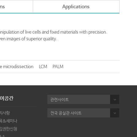
ons
Applications
pulation of live cells and fixed materials with precision.
en images of superior quality.
e microdissection
LCM
PALM
여공간
관련사이트
지사항
전국 공실관 사이트
육&세미나
입권한신청