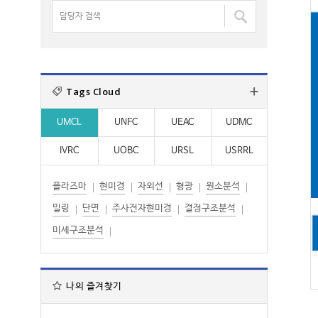
명
담
:
:
검
당
색
자
:
검
색
Tags Cloud
:
UMCL
UNFC
UEAC
UDMC
IVRC
UOBC
URSL
USRRL
플라즈마
현미경
자외선
형광
원소분석
밀링
단면
주사전자현미경
결정구조분석
미세구조분석
나의 즐겨찾기