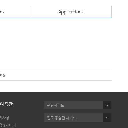
ons
Applications
ing
여공간
관련사이트
지사항
전국 공실관 사이트
육&세미나