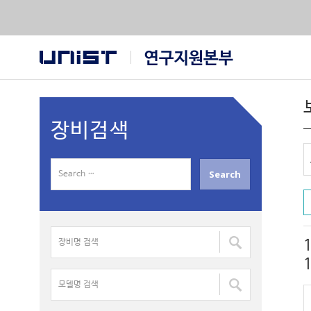
장비검색
S
e
a
r
장
c
1
비
h
명
f
모
검
o
델
색
r