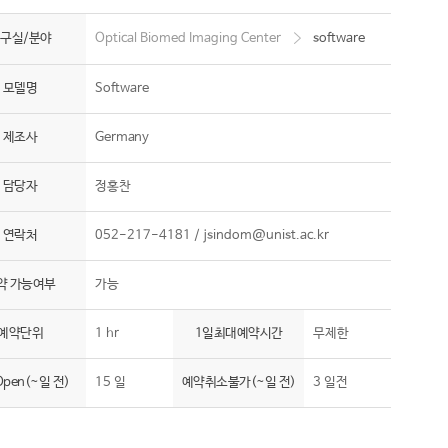
구실/분야
Optical Biomed Imaging Center
software
모델명
Software
제조사
Germany
담당자
정홍찬
연락처
052-217-4181 /
jsindom@unist.ac.kr
약 가능여부
가능
예약단위
1 hr
1일최대예약시간
무제한
pen(~일 전)
15 일
예약취소불가(~일 전)
3 일전