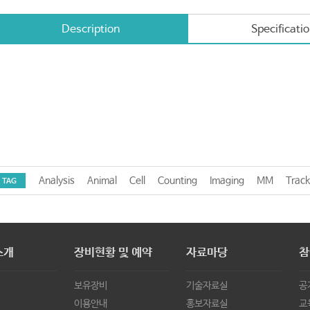
Description
Specificati
Analysis
Animal
Cell
Counting
Imaging
MM
Track
TAG
소개
장비현황 및 예약
자료마당
참
보유장비
기술자료실
공
이용안내
홍보자료실
교