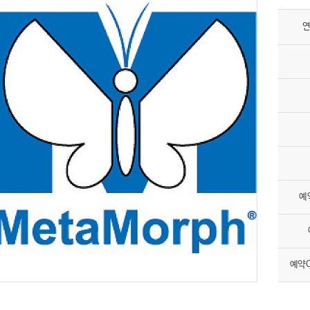
연
예
예약O