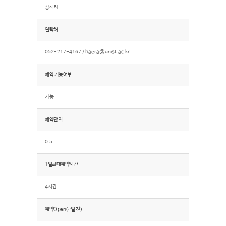
강해라
연락처
052-217-4167 /
haera@unist.ac.kr
예약 가능여부
가능
예약단위
0.5
1일최대예약시간
4시간
예약Open(~일 전)