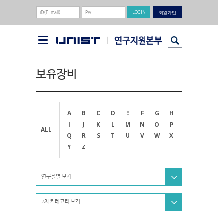
회원가입
보유장비
A
B
C
D
E
F
G
H
I
J
K
L
M
N
O
P
ALL
Q
R
S
T
U
V
W
X
Y
Z
연구실별 보기
2차 카테고리 보기