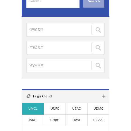
e
a
r
c
장
h
비
f
명
o
검
모
r
색
델
:
:
명
검
담
색
당
:
자
검
색
:
Tags Cloud
UMCL
UNFC
UEAC
UDMC
IVRC
UOBC
URSL
USRRL