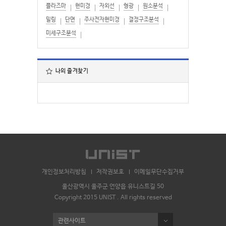
플라즈마
현미경
자외선
형광
원소분석
밀링
단면
주사전자현미경
결정구조분석
미세구조분석
나의 즐겨찾기
개인정보처리방침
저작권보호
이메일무단수집거부
울산광역시 울주군 언양읍 유니스트길 50
Copyright 2015 UNIST . All rights reserved
관련사이트