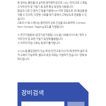
본 장비는 클린룸 내 설치된 원자현미경으로, 나노~마이크로 스케일
소자의 단차 및 거칠기 등 표면 특성 측정에 사용됩니다.
탐침과 시료 간 원자 간 힘을 이용해 nm 이하 정밀도로 3D 형상을 분
석할 수 있으며, 다양한 시료를 대기 중에서 고해상도로 관찰할 수 있
습니다.
Z축과 XY축 스캐너는 분리되어 상호 간섭을 최소화하며, Contact,
Non-Contact, Tapping 모드를 지원합니다.
※ 연구지원본부(공정가공지원팀) 나노팹(108동 B101호) 제작 소
자의 단차 및 표면 거칠기 측정에 활용됩니다.
※ 파우더 타입 시료는 측정이 불가합니다.
※ 나노팹 출입권한이 있는 학생(안전교육 이수자)에 한하여 셀프 유
저 교육이 가능하며, 별도의 측정 의뢰는 지원하지 않습니다. 양해 부
탁드립니다.
장비검색
S