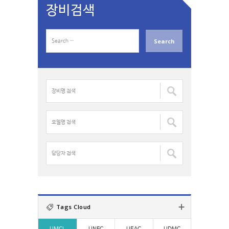
장비검색
S
e
a
r
c
장
h
비
f
명
o
검
모
r
색
델
:
:
명
검
담
색
당
:
자
검
색
:
Tags Cloud