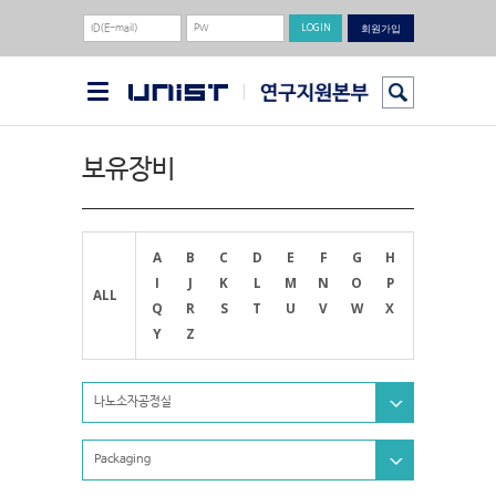
회원가입
보유장비
A
B
C
D
E
F
G
H
I
J
K
L
M
N
O
P
ALL
Q
R
S
T
U
V
W
X
Y
Z
나노소자공정실
Packaging