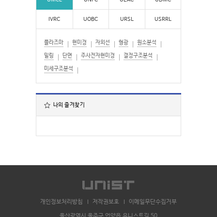
UMCL
UNFC
UEAC
UDMC
IVRC
UOBC
URSL
USRRL
플라즈마
현미경
자외선
형광
원소분석
밀링
단면
주사전자현미경
결정구조분석
미세구조분석
나의 즐겨찾기
개인정보처리방침
저작권보호
이메일무단수집거부
울산광역시 울주군 언양읍 유니스트길 50