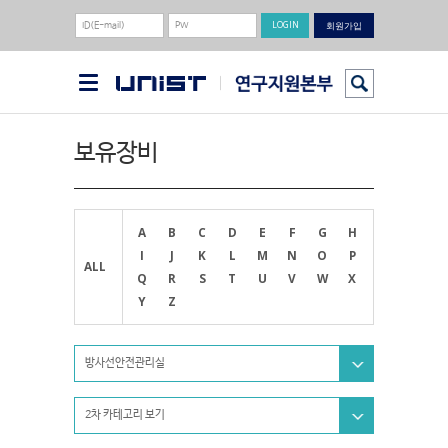
회원가입
보유장비
A
B
C
D
E
F
G
H
I
J
K
L
M
N
O
P
ALL
Q
R
S
T
U
V
W
X
Y
Z
방사선안전관리실
2차 카테고리 보기