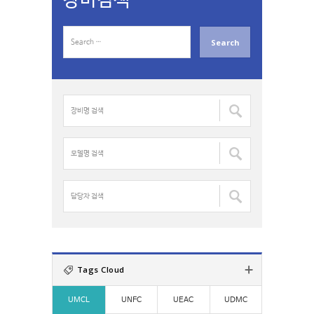
장비검색
S
e
a
r
c
장
h
비
f
명
o
검
모
r
색
델
:
:
명
검
담
색
당
:
자
검
색
:
Tags Cloud
UMCL
UNFC
UEAC
UDMC