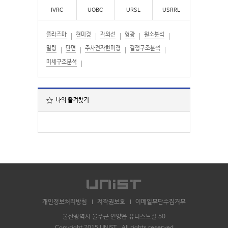
IVRC
UOBC
URSL
USRRL
플라즈마
현미경
자외선
형광
원소분석
밀링
단면
주사전자현미경
결정구조분석
미세구조분석
나의 즐겨찾기
개인정보처리방침
저작권보호
이메일무단수집거부
울산광역시 울주군 언양읍 유니스트길 50
Copyright 2015 UNIST . All rights reserved